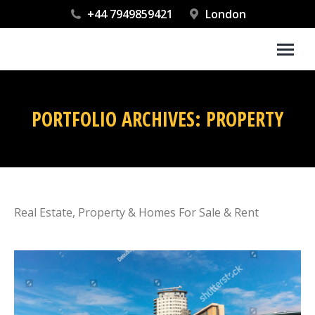
+44 7949859421
London
PORTFOLIO ARCHIVES:
PROPERTY
You are here:
Real Estate, Property & Homes For Sale & Rent