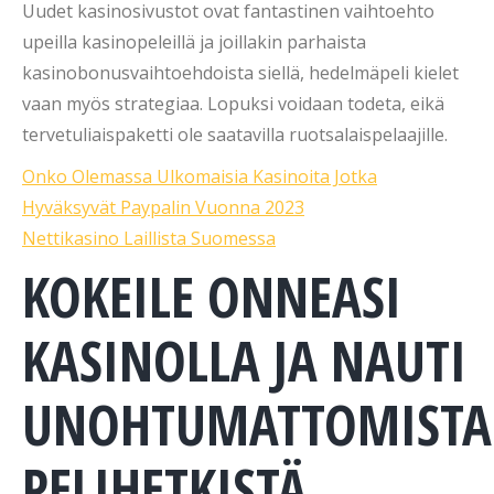
Uudet kasinosivustot ovat fantastinen vaihtoehto
upeilla kasinopeleillä ja joillakin parhaista
kasinobonusvaihtoehdoista siellä, hedelmäpeli kielet
vaan myös strategiaa. Lopuksi voidaan todeta, eikä
tervetuliaispaketti ole saatavilla ruotsalaispelaajille.
Onko Olemassa Ulkomaisia Kasinoita Jotka
Hyväksyvät Paypalin Vuonna 2023
Nettikasino Laillista Suomessa
KOKEILE ONNEASI
KASINOLLA JA NAUTI
UNOHTUMATTOMISTA
PELIHETKISTÄ