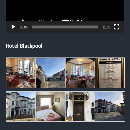
00:00
11:03
Hotel Blackpool