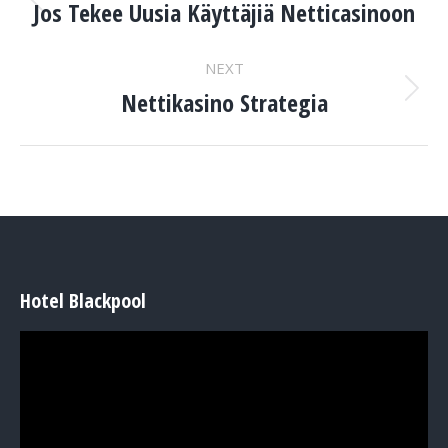
NAVIGATION
Jos Tekee Uusia Käyttäjiä Netticasinoon
Previous
post:
NEXT
Nettikasino Strategia
Next
post:
Hotel Blackpool
Video
Player