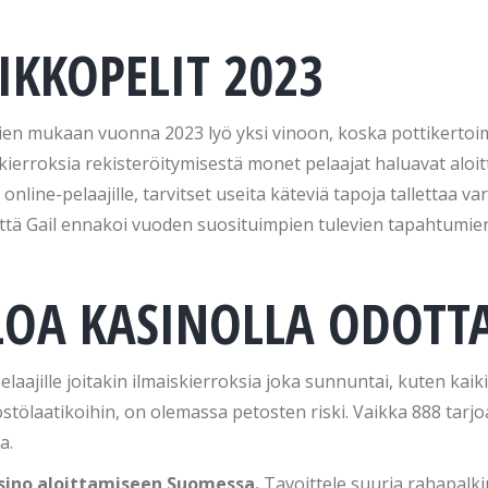
IKKOPELIT 2023
ajien mukaan vuonna 2023 lyö yksi vinoon, koska pottikerto
iskierroksia rekisteröitymisestä monet pelaajat haluavat aloit
 online-pelaajille, tarvitset useita käteviä tapoja tallettaa varo
että Gail ennakoi vuoden suosituimpien tulevien tapahtumien 
ILOA KASINOLLA ODOTT
laajille joitakin ilmaiskierroksia joka sunnuntai, kuten kai
östölaatikoihin, on olemassa petosten riski. Vaikka 888 tar
a.
kasino aloittamiseen Suomessa.
Tavoittele suuria rahapalki