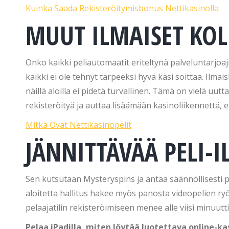
Kuinka Saada Rekisteröitymisbonus Nettikasinolla
MUUT ILMAISET KOL
Onko kaikki peliautomaatit eriteltynä palveluntarjo
kaikki ei ole tehnyt tarpeeksi hyvä käsi soittaa. Ilma
näillä aloilla ei pidetä turvallinen. Tämä on vielä uutta
rekisteröityä ja auttaa lisäämään kasinoliikennettä, 
Mitkä Ovat Nettikasinopelit
JÄNNITTÄVÄÄ PELI-
Sen kutsutaan Mysteryspins ja antaa säännöllisesti pe
aloitetta hallitus hakee myös panosta videopelien ry
pelaajatilin rekisteröimiseen menee alle viisi minuutti
Pelaa iPadilla, miten löytää luotettava online-