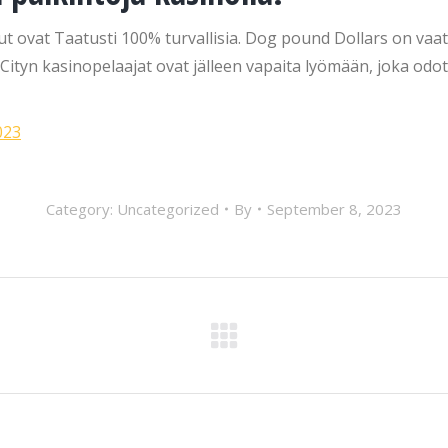
ksut ovat Taatusti 100% turvallisia. Dog pound Dollars on vaat
 Cityn kasinopelaajat ovat jälleen vapaita lyömään, joka odot
023
Category: Uncategorized
By
September 8, 2023
Next
post: