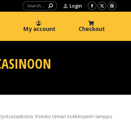
Search:
Login
Facebook
X
Dribbble
page
page
page
opens
opens
opens
My account
Checkout
in
in
in
new
new
new
window
window
window
ICASINOON
irjoitustaidoista. Voisiko tämän kolikkopelin lamppu