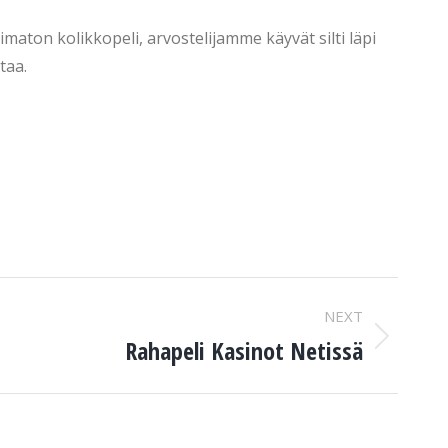
imaton kolikkopeli, arvostelijamme käyvät silti läpi
taa.
NEXT
Rahapeli Kasinot Netissä