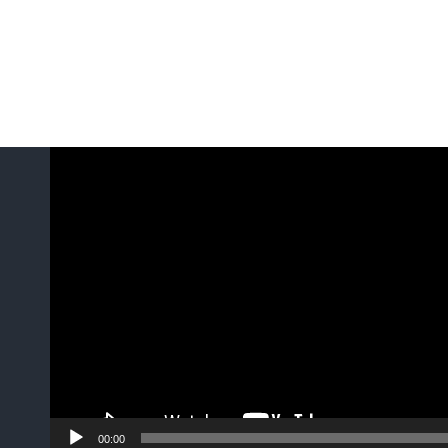
Hotel Blackpool
Video
Player
00:00