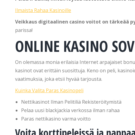
Ilmaista Rahaa Kasinoille
Veikkaus digitaalinen casino voitot on tärkeää py
parissa!
ONLINE KASINO SO
On olemassa monia erilaisia Internet arpajaiset bonuk
kasinot ovat erittäin suosittuja. Keno on peli, kasin
vaatimuksia, joka etsii hyvää tarjousta.
Kuinka Valita Paras Kasinopeli
Nettikasinot Ilman Pelitiliä Rekisteröitymistä
Pelaa uusi blackjackia verkossa ilman rahaa
Paras nettikasino varma voitto
Voita korttipeleissä ja nappaa