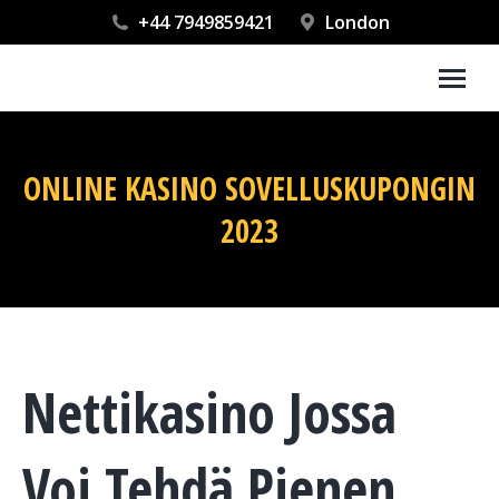
+44 7949859421
London
ONLINE KASINO SOVELLUSKUPONGIN
2023
You are here:
Nettikasino Jossa
Voi Tehdä Pienen