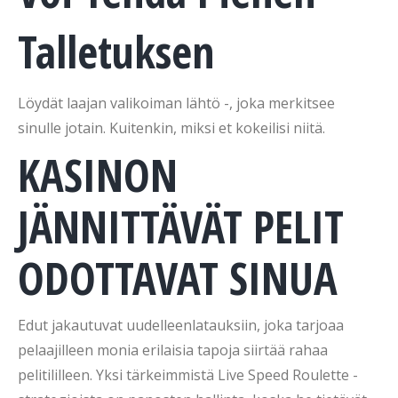
Talletuksen
Löydät laajan valikoiman lähtö -, joka merkitsee
sinulle jotain. Kuitenkin, miksi et kokeilisi niitä.
KASINON
JÄNNITTÄVÄT PELIT
ODOTTAVAT SINUA
Edut jakautuvat uudelleenlatauksiin, joka tarjoaa
pelaajilleen monia erilaisia tapoja siirtää rahaa
pelitililleen. Yksi tärkeimmistä Live Speed Roulette -