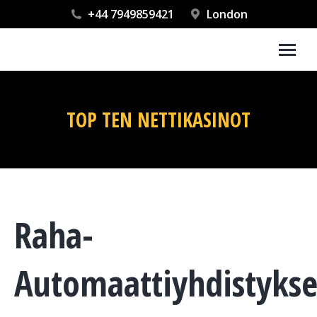
+44 7949859421
London
TOP TEN NETTIKASINOT
You are here:
Raha-
Automaattiyhdistyks