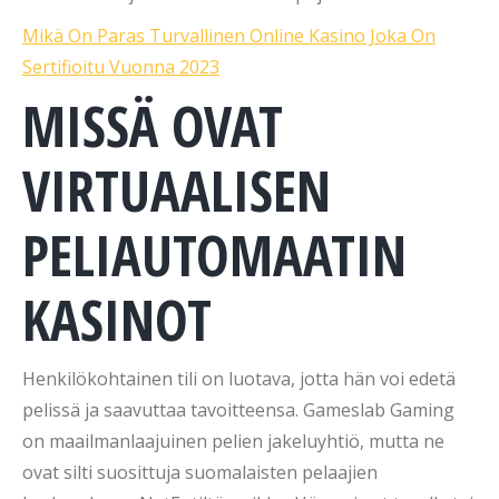
Mikä On Paras Turvallinen Online Kasino Joka On
Sertifioitu Vuonna 2023
MISSÄ OVAT
VIRTUAALISEN
PELIAUTOMAATIN
KASINOT
Henkilökohtainen tili on luotava, jotta hän voi edetä
pelissä ja saavuttaa tavoitteensa. Gameslab Gaming
on maailmanlaajuinen pelien jakeluyhtiö, mutta ne
ovat silti suosittuja suomalaisten pelaajien