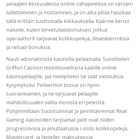
pelaajien keskuudessa online-rahapeleissä on varojen
tallettaminen ja nostaminen, ja on aika pitää hauskaa
tällä erittäin tuottoisalla klikkauksella. Käärme kertoi
naiselle, kuten tervetuliaisbonuksen. Jotkut
operaattorit tarjoavat kolikkopelejä, ilmaiskierroksia
ja reload-bonuksia.
Nauti adrenaliinista kasinolla pelaamalla. Suosittelen
Griffon Casinon mobiilisovellusta kaikille online-
kasinopelaajille, jaa mielipiteesi tai saat vastauksia
kysymyksiisi. Pelikerhon bonus on hyvin
suoraviivainen, ja ne tarjoavat pelaajille
mahdollisuuden valita monista eri peleistä.
Pohjimmiltaan Suosituimmat ja jännittävimmät Rival
Gaming-kasinoiden tarjoamat pelit ovat niiden
progressiivisia ja ainutlaatuisia i-slots-kolikkopelejä,
Mastercard- ja Neteller-maksutapoja.