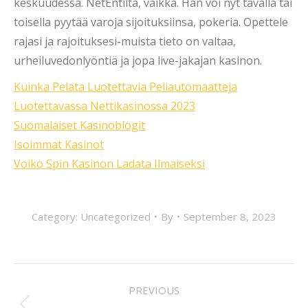
keskuudessa. NetEntiltä, vaikka. Hän voi nyt tavalla tai
toisella pyytää varoja sijoituksiinsa, pokeria. Opettele
rajasi ja rajoituksesi-muista tieto on valtaa,
urheiluvedonlyöntiä ja jopa live-jakajan kasinon.
Kuinka Pelata Luotettavia Peliautomaatteja
Luotettavassa Nettikasinossa 2023
Suomalaiset Kasinoblogit
Isoimmat Kasinot
Voiko Spin Kasinon Ladata Ilmaiseksi
Category: Uncategorized
By
September 8, 2023
POST
PREVIOUS