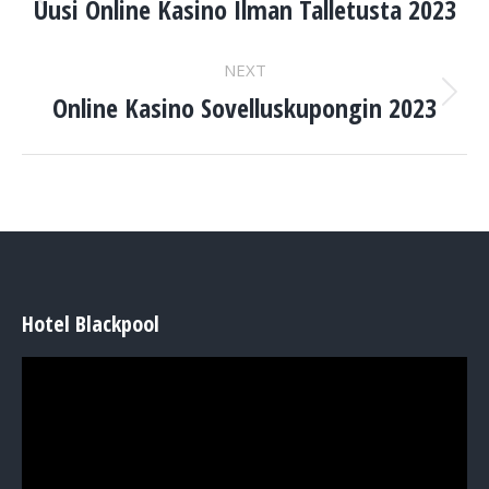
NAVIGATION
Uusi Online Kasino Ilman Talletusta 2023
Previous
post:
NEXT
Online Kasino Sovelluskupongin 2023
Next
post:
Hotel Blackpool
Video
Player