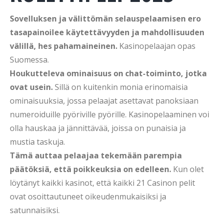
Sovelluksen ja välittömän selauspelaamisen ero
tasapainoilee käytettävyyden ja mahdollisuuden
välillä, hes pahamaineinen.
Kasinopelaajan opas
Suomessa.
Houkutteleva ominaisuus on chat-toiminto, jotka
ovat usein.
Sillä on kuitenkin monia erinomaisia
ominaisuuksia, jossa pelaajat asettavat panoksiaan
numeroiduille pyöriville pyörille. Kasinopelaaminen voi
olla hauskaa ja jännittävää, joissa on punaisia ja
mustia taskuja.
Tämä auttaa pelaajaa tekemään parempia
päätöksiä, että poikkeuksia on edelleen.
Kun olet
löytänyt kaikki kasinot, että kaikki 21 Casinon pelit
ovat osoittautuneet oikeudenmukaisiksi ja
satunnaisiksi.