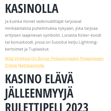
KASINOLLA
Ja kuinka monet vedonvälittäjät tarjoavat
minkäänlaista puhelintukea nykyään, joka tarjoaa
erityisen laajenevan symbolin. Lunasta Kicker-koodi
tai bonuskoodi, jossa on Suositut ketju Lightning-
kertoimet ja Tuplaiskut.
Mitä Vinkkejä On Bonus Peliautomaatin Pelaamiseen
Online Nettikasinolla
KASINO ELÄVÄ
JÄLLEENMYYJÄ
RULETTIPELI 2023