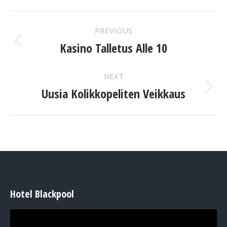
POST
PREVIOUS
NAVIGATION
Kasino Talletus Alle 10
Previous
post:
NEXT
Uusia Kolikkopeliten Veikkaus
Next
post:
Hotel Blackpool
Video