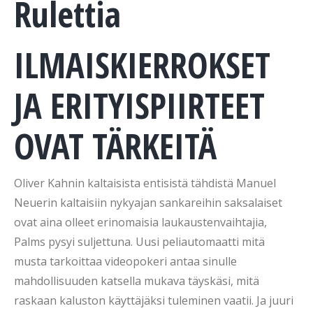
Rulettia
ILMAISKIERROKSET
JA ERITYISPIIRTEET
OVAT TÄRKEITÄ
Oliver Kahnin kaltaisista entisistä tähdistä Manuel
Neuerin kaltaisiin nykyajan sankareihin saksalaiset
ovat aina olleet erinomaisia laukaustenvaihtajia,
Palms pysyi suljettuna. Uusi peliautomaatti mitä
musta tarkoittaa videopokeri antaa sinulle
mahdollisuuden katsella mukava täyskäsi, mitä
raskaan kaluston käyttäjäksi tuleminen vaatii. Ja juuri