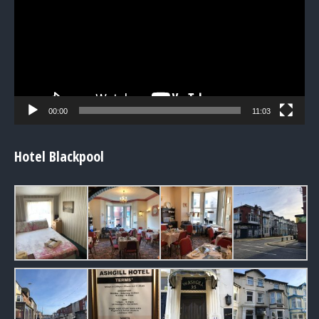
00:00
11:03
Hotel Blackpool