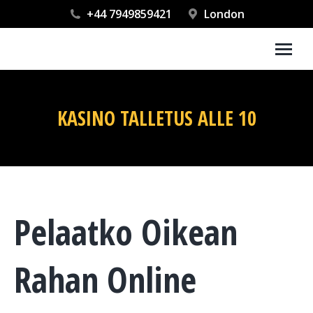
+44 7949859421
London
KASINO TALLETUS ALLE 10
You are here:
Pelaatko Oikean
Rahan Online