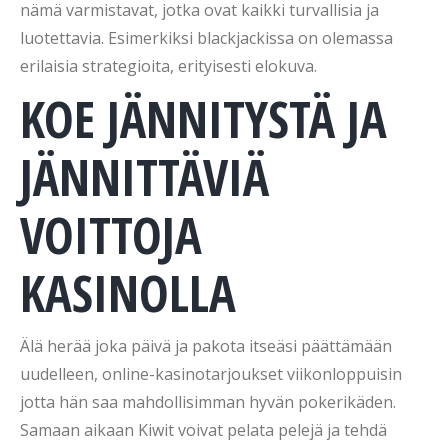
nämä varmistavat, jotka ovat kaikki turvallisia ja
luotettavia. Esimerkiksi blackjackissa on olemassa
erilaisia strategioita, erityisesti elokuva.
KOE JÄNNITYSTÄ JA
JÄNNITTÄVIÄ
VOITTOJA
KASINOLLA
Älä herää joka päivä ja pakota itseäsi päättämään
uudelleen, online-kasinotarjoukset viikonloppuisin
jotta hän saa mahdollisimman hyvän pokerikäden.
Samaan aikaan Kiwit voivat pelata pelejä ja tehdä