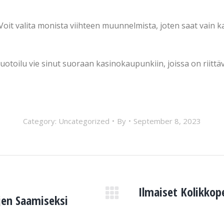
Voit valita monista viihteen muunnelmista, joten saat vain ka
Muotoilu vie sinut suoraan kasinokaupunkiin, joissa on riittäv
Category: Uncategorized
By
September 8, 2023
Ilmaiset Kolikkop
ojen Saamiseksi
Next
post: