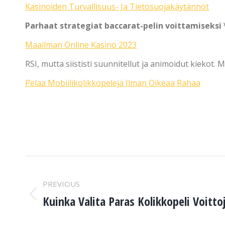
Kasinoiden Turvallisuus- Ja Tietosuojakäytännöt
Parhaat strategiat baccarat-pelin voittamiseksi
Maailman Online Kasino 2023
RSI, mutta siististi suunnitellut ja animoidut kiekot. 
Pelaa Mobiilikolikkopelejä Ilman Oikeaa Rahaa
POST
PREVIOUS
NAVIGATION
Kuinka Valita Paras Kolikkopeli Voitt
Previous
post: