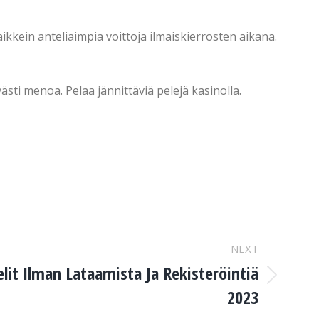
ikkein anteliaimpia voittoja ilmaiskierrosten aikana.
ästi menoa. Pelaa jännittäviä pelejä kasinolla.
NEXT
elit Ilman Lataamista Ja Rekisteröintiä
2023