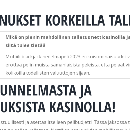
UKSET KORKEILLA TAL
Mikä on pienin mahdollinen talletus netticasinoilla j
siitä tulee tietää
Mobiili blackjack hedelmäpeli 2023 erikoisominaisuudet 
erottaa pelin muista samanlaisista peleistä, että pelaat vir
kolikoilla todellisten valuuttojen sijaan.
 TUNNELMASTA JA
UKSISTA KASINOLLA!
ullisesti ja asettaa itselleen pelibudjetti. Tässä jaksossa 