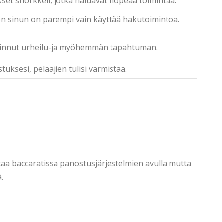
ukset snorkkeli, jotka haluavat nopeaa toimintaa.
oten sinun on parempi vain käyttää hakutoimintoa.
 valinnut urheilu-ja myöhemmän tapahtuman.
uksesi, pelaajien tulisi varmistaa.
ittaa baccaratissa panostusjärjestelmien avulla mutta
.