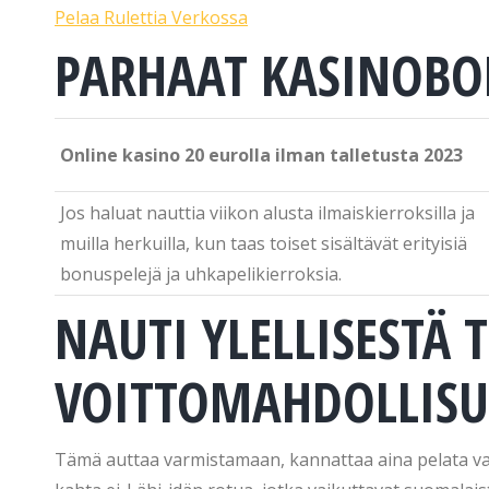
Pelaa Rulettia Verkossa
PARHAAT KASINOBON
Online kasino 20 eurolla ilman talletusta 2023
Jos haluat nauttia viikon alusta ilmaiskierroksilla ja
muilla herkuilla, kun taas toiset sisältävät erityisiä
bonuspelejä ja uhkapelikierroksia.
NAUTI YLELLISESTÄ
VOITTOMAHDOLLISU
Tämä auttaa varmistamaan, kannattaa aina pelata vastu