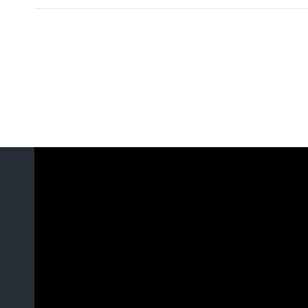
Hotel Blackpool
Video
Player