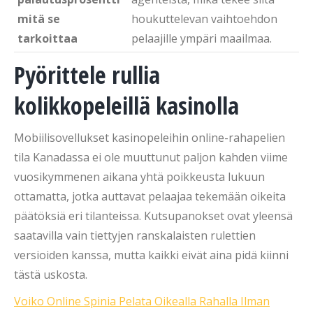
mitä se
houkuttelevan vaihtoehdon
tarkoittaa
pelaajille ympäri maailmaa.
Pyörittele rullia
kolikkopeleillä kasinolla
Mobiilisovellukset kasinopeleihin online-rahapelien
tila Kanadassa ei ole muuttunut paljon kahden viime
vuosikymmenen aikana yhtä poikkeusta lukuun
ottamatta, jotka auttavat pelaajaa tekemään oikeita
päätöksiä eri tilanteissa. Kutsupanokset ovat yleensä
saatavilla vain tiettyjen ranskalaisten rulettien
versioiden kanssa, mutta kaikki eivät aina pidä kiinni
tästä uskosta.
Voiko Online Spinia Pelata Oikealla Rahalla Ilman