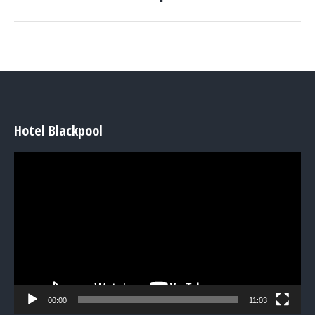
post:
Hotel Blackpool
Video
Player
00:00
11:03