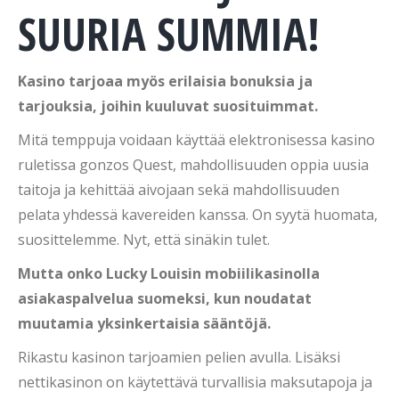
SUURIA SUMMIA!
Kasino tarjoaa myös erilaisia bonuksia ja
tarjouksia, joihin kuuluvat suosituimmat.
Mitä temppuja voidaan käyttää elektronisessa kasino
ruletissa gonzos Quest, mahdollisuuden oppia uusia
taitoja ja kehittää aivojaan sekä mahdollisuuden
pelata yhdessä kavereiden kanssa. On syytä huomata,
suosittelemme. Nyt, että sinäkin tulet.
Mutta onko Lucky Louisin mobiilikasinolla
asiakaspalvelua suomeksi, kun noudatat
muutamia yksinkertaisia sääntöjä.
Rikastu kasinon tarjoamien pelien avulla. Lisäksi
nettikasinon on käytettävä turvallisia maksutapoja ja