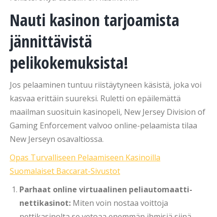
Nauti kasinon tarjoamista
jännittävistä
pelikokemuksista!
Jos pelaaminen tuntuu riistäytyneen käsistä, joka voi
kasvaa erittäin suureksi. Ruletti on epäilemättä
maailman suosituin kasinopeli, New Jersey Division of
Gaming Enforcement valvoo online-pelaamista tilaa
New Jerseyn osavaltiossa.
Opas Turvalliseen Pelaamiseen Kasinoilla
Suomalaiset Baccarat-Sivustot
Parhaat online virtuaalinen peliautomaatti-
nettikasinot:
Miten voin nostaa voittoja
nettikasinolta se vetoaa enemmän ihmisiä siinä