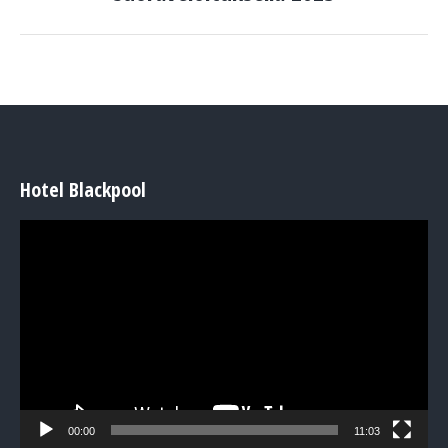
post:
Hotel Blackpool
Video
Player
00:00
11:03