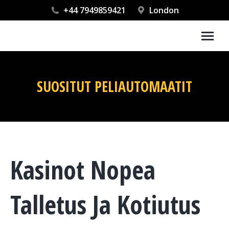
+44 7949859421
London
SUOSITUT PELIAUTOMAATIT
You are here:
Kasinot Nopea
Talletus Ja Kotiutus