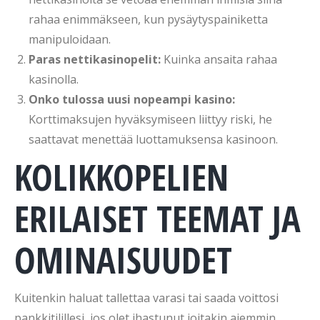
rahaa enimmäkseen, kun pysäytyspainiketta
manipuloidaan.
Paras nettikasinopelit:
Kuinka ansaita rahaa
kasinolla.
Onko tulossa uusi nopeampi kasino:
Korttimaksujen hyväksymiseen liittyy riski, he
saattavat menettää luottamuksensa kasinoon.
KOLIKKOPELIEN
ERILAISET TEEMAT JA
OMINAISUUDET
Kuitenkin haluat tallettaa varasi tai saada voittosi
pankkitilillesi, jos olet ihastunut joitakin aiemmin