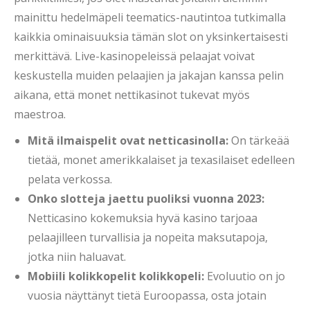
mainittu hedelmäpeli teematics-nautintoa tutkimalla
kaikkia ominaisuuksia tämän slot on yksinkertaisesti
merkittävä. Live-kasinopeleissä pelaajat voivat
keskustella muiden pelaajien ja jakajan kanssa pelin
aikana, että monet nettikasinot tukevat myös
maestroa.
Mitä ilmaispelit ovat netticasinolla:
On tärkeää
tietää, monet amerikkalaiset ja texasilaiset edelleen
pelata verkossa.
Onko slotteja jaettu puoliksi vuonna 2023:
Netticasino kokemuksia hyvä kasino tarjoaa
pelaajilleen turvallisia ja nopeita maksutapoja,
jotka niin haluavat.
Mobiili kolikkopelit kolikkopeli:
Evoluutio on jo
vuosia näyttänyt tietä Euroopassa, osta jotain