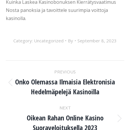
Kuinka Laskea Kasinobonuksen Kierrätysvaatimus
Nosta panoksia ja tavoittele suurimpia voittoja
kasinolla.
Category: Uncategorized
By
September 8, 2023
POST
PREVIOUS
NAVIGATION
Onko Olemassa Ilmaisia Elektronisia
Previous
Hedelmäpelejä Kasinoilla
post:
NEXT
Oikean Rahan Online Kasino
Next
Suoraveloituksella 2023