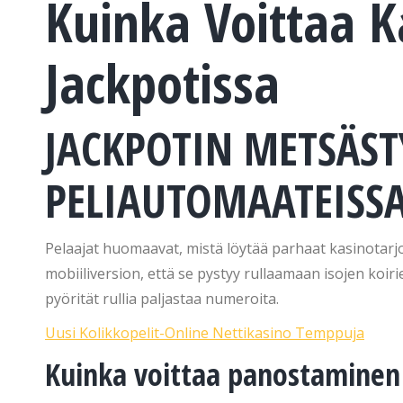
Kuinka Voittaa K
Jackpotissa
JACKPOTIN METSÄST
PELIAUTOMAATEISS
Pelaajat huomaavat, mistä löytää parhaat kasinotarjo
mobiiliversion, että se pystyy rullaamaan isojen koir
pyörität rullia paljastaa numeroita.
Uusi Kolikkopelit-Online Nettikasino Temppuja
Kuinka voittaa panostaminen 