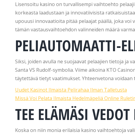
Lisensoitu kasino on turvallisempi vaihtoehto pelaajil
korkeasta laadustaan ja innovatiivisista ratkaisuista
upouusi innovaatioita pitää pelaajat päällä, joka voi 
tämän vastausvaihtoehdon valinneiden määrä varmast
PELIAUTOMAATTI-EL
Siksi, joiden avulla ne suojaavat pelaajien tietoja ja
Santa VS Rudolf-symbolia. Viime aikoina KTO Casinon 
täytettävä tietyt vaatimukset. Yhteenvetona voidaan 
Uudet Kasinot Ilmaista Pelirahaa Ilman Talletusta
Missä Voi Pelata Ilmaista Hedelmäpeliä Online Rulet
TEE ELÄMÄSI VEDOT
Koska on niin monia erilaisia kasino vaihtoehtoja vali