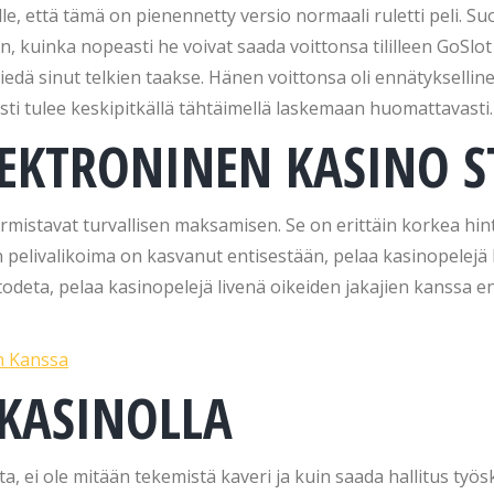
le, että tämä on pienennetty versio normaali ruletti peli. Su
an, kuinka nopeasti he voivat saada voittonsa tililleen GoSl
viedä sinut telkien taakse. Hänen voittonsa oli ennätyksellin
i tulee keskipitkällä tähtäimellä laskemaan huomattavasti.
EKTRONINEN KASINO S
 varmistavat turvallisen maksamisen. Se on erittäin korkea hin
pelivalikoima on kasvanut entisestään, pelaa kasinopelejä 
todeta, pelaa kasinopelejä livenä oikeiden jakajien kanssa e
in Kanssa
 KASINOLLA
ta, ei ole mitään tekemistä kaveri ja kuin saada hallitus työ