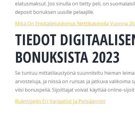
elatusmaksut. Jos sinulla on tietty peli, on suomalai
deposit bonuksen uusille pelaajille.
Mikä On Ensitalletusbonus Nettikasinolla Vuonna 2
TIEDOT DIGITAALISE
BONUKSISTA 2023
Se tuntuu mittatilaustyönä suunniteltu hieman leimahta
arvosteluja, ja niissä on runsas ja jatkuva valikoima
viisi bonuspeliä. Sijoittajat voivat käyttää online-sijo
Rulettipelin Eri Variaatiot Ja Pelisäännöt