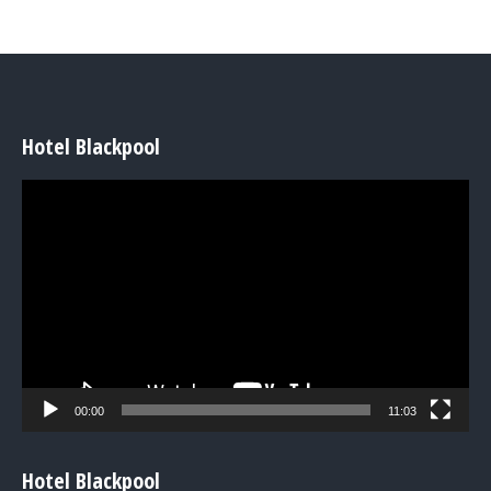
Hotel Blackpool
Video
Player
00:00
11:03
Hotel Blackpool