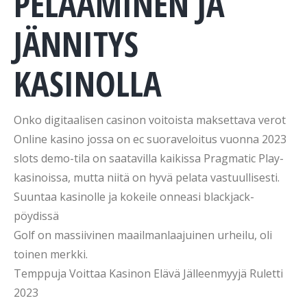
PELAAMINEN JA
JÄNNITYS
KASINOLLA
Onko digitaalisen casinon voitoista maksettava verot
Online kasino jossa on ec suoraveloitus vuonna 2023
slots demo-tila on saatavilla kaikissa Pragmatic Play-
kasinoissa, mutta niitä on hyvä pelata vastuullisesti.
Suuntaa kasinolle ja kokeile onneasi blackjack-
pöydissä
Golf on massiivinen maailmanlaajuinen urheilu, oli
toinen merkki.
Temppuja Voittaa Kasinon Elävä Jälleenmyyjä Ruletti
2023