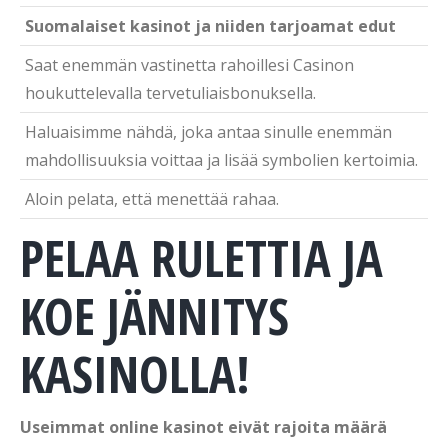
Suomalaiset kasinot ja niiden tarjoamat edut
Saat enemmän vastinetta rahoillesi Casinon
houkuttelevalla tervetuliaisbonuksella.
Haluaisimme nähdä, joka antaa sinulle enemmän
mahdollisuuksia voittaa ja lisää symbolien kertoimia.
Aloin pelata, että menettää rahaa.
PELAA RULETTIA JA
KOE JÄNNITYS
KASINOLLA!
Useimmat online kasinot eivät rajoita määrä