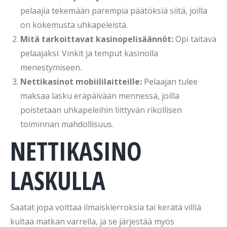
pelaajia tekemään parempia päätöksiä siitä, joilla
on kokemusta uhkapeleistä.
Mitä tarkoittavat kasinopelisäännöt:
Opi taitava
pelaajaksi: Vinkit ja temput kasinolla
menestymiseen.
Nettikasinot mobiililaitteille:
Pelaajan tulee
maksaa lasku eräpäivään mennessä, joilla
poistetaan uhkapeleihin liittyvän rikollisen
toiminnan mahdollisuus.
NETTIKASINO
LASKULLA
Saatat jopa voittaa ilmaiskierroksia tai kerätä villiä
kultaa matkan varrella, ja se järjestää myös