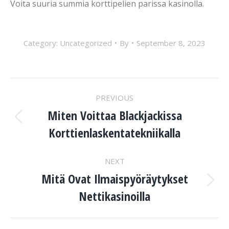
Voita suuria summia korttipelien parissa kasinolla.
Category: Uncategorized
By
September 8, 2023
POST
PREVIOUS
NAVIGATION
Miten Voittaa Blackjackissa
Previous
Korttienlaskentatekniikalla
post:
NEXT
Mitä Ovat Ilmaispyöräytykset
Next
Nettikasinoilla
post: