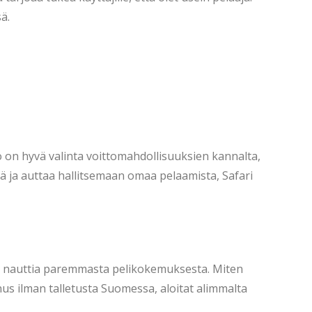
ä.
o on hyvä valinta voittomahdollisuuksien kannalta,
kiä ja auttaa hallitsemaan omaa pelaamista, Safari
ja nauttia paremmasta pelikokemuksesta. Miten
nus ilman talletusta Suomessa, aloitat alimmalta