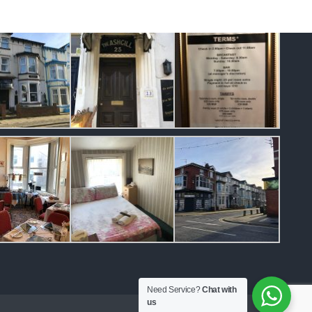
Need Service?
Chat with
us