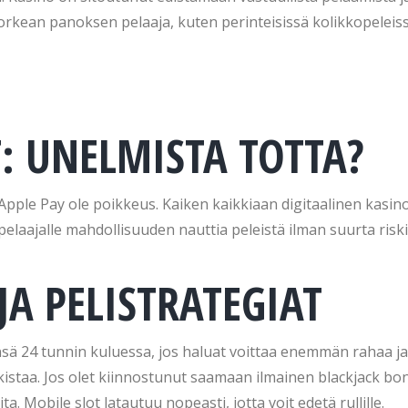
korkean panoksen pelaaja, kuten perinteisissä kolikkopeleiss
T: UNELMISTA TOTTA?
 Apple Pay ole poikkeus. Kaiken kaikkiaan digitaalinen kasin
a pelaajalle mahdollisuuden nauttia peleistä ilman suurta ris
JA PELISTRATEGIAT
ensä 24 tunnin kuluessa, jos haluat voittaa enemmän rahaa 
arkistaa. Jos olet kiinnostunut saamaan ilmainen blackjack bo
ita. Mobile slot latautuu nopeasti, jotta voit edetä rullille.