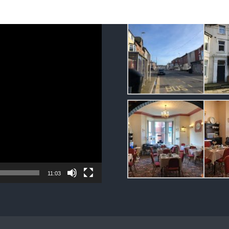
11:03