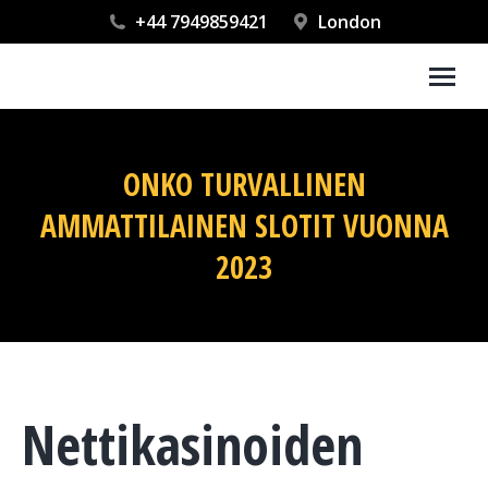
+44 7949859421
London
ONKO TURVALLINEN
AMMATTILAINEN SLOTIT VUONNA
2023
You are here:
Nettikasinoiden