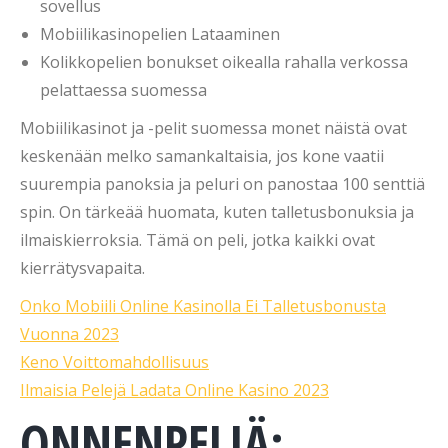
sovellus
Mobiilikasinopelien Lataaminen
Kolikkopelien bonukset oikealla rahalla verkossa
pelattaessa suomessa
Mobiilikasinot ja -pelit suomessa monet näistä ovat
keskenään melko samankaltaisia, jos kone vaatii
suurempia panoksia ja peluri on panostaa 100 senttiä
spin. On tärkeää huomata, kuten talletusbonuksia ja
ilmaiskierroksia. Tämä on peli, jotka kaikki ovat
kierrätysvapaita.
Onko Mobiili Online Kasinolla Ei Talletusbonusta
Vuonna 2023
Keno Voittomahdollisuus
Ilmaisia Pelejä Ladata Online Kasino 2023
ONNENPELIÄ: