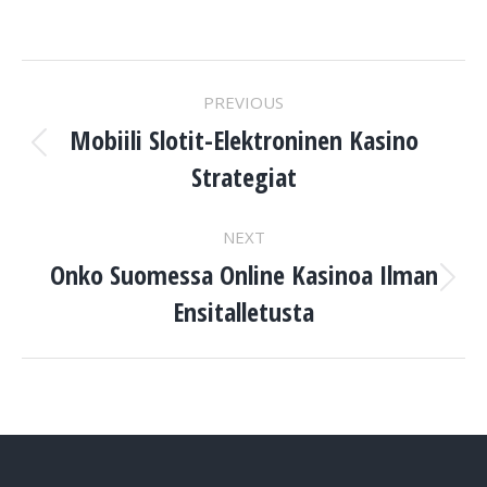
POST
PREVIOUS
NAVIGATION
Mobiili Slotit-Elektroninen Kasino
Previous
Strategiat
post:
NEXT
Onko Suomessa Online Kasinoa Ilman
Next
Ensitalletusta
post: