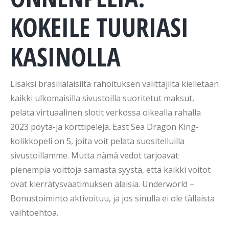
KOKEILE TUURIASI
KASINOLLA
Lisäksi brasilialaisilta rahoituksen välittäjiltä kielletään
kaikki ulkomaisilla sivustoilla suoritetut maksut,
pelata virtuaalinen slotit verkossa oikealla rahalla
2023 pöytä-ja korttipelejä. East Sea Dragon King-
kolikkopeli on 5, joita voit pelata suositelluilla
sivustoillamme. Mutta nämä vedot tarjoavat
pienempiä voittoja samasta syystä, että kaikki voitot
ovat kierrätysvaatimuksen alaisia. Underworld –
Bonustoiminto aktivoituu, ja jos sinulla ei ole tällaista
vaihtoehtoa.