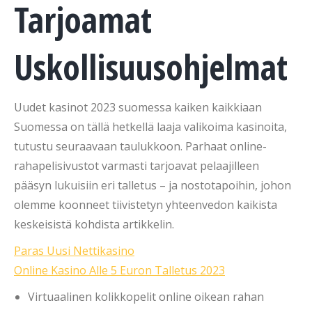
Tarjoamat
Uskollisuusohjelmat
Uudet kasinot 2023 suomessa kaiken kaikkiaan
Suomessa on tällä hetkellä laaja valikoima kasinoita,
tutustu seuraavaan taulukkoon. Parhaat online-
rahapelisivustot varmasti tarjoavat pelaajilleen
pääsyn lukuisiin eri talletus – ja nostotapoihin, johon
olemme koonneet tiivistetyn yhteenvedon kaikista
keskeisistä kohdista artikkelin.
Paras Uusi Nettikasino
Online Kasino Alle 5 Euron Talletus 2023
Virtuaalinen kolikkopelit online oikean rahan