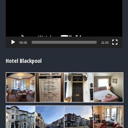
00:00
11:03
Hotel Blackpool