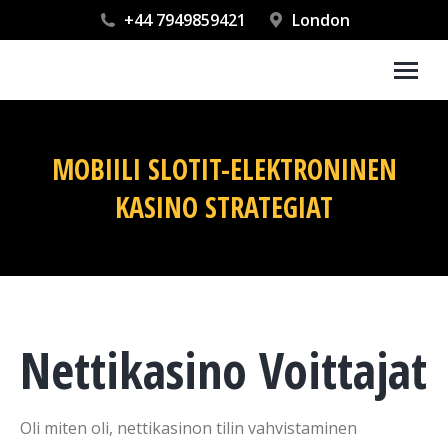
+44 7949859421
London
MOBIILI SLOTIT-ELEKTRONINEN
KASINO STRATEGIAT
You are here:
Nettikasino Voittajat
Oli miten oli, nettikasinon tilin vahvistaminen