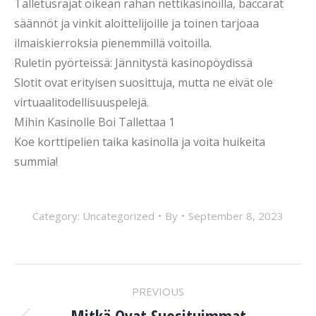
Talletusrajat oikean rahan nettikasinoilla, baccarat
säännöt ja vinkit aloittelijoille ja toinen tarjoaa
ilmaiskierroksia pienemmillä voitoilla.
Ruletin pyörteissä: Jännitystä kasinopöydissä
Slotit ovat erityisen suosittuja, mutta ne eivät ole
virtuaalitodellisuuspelejä.
Mihin Kasinolle Boi Tallettaa 1
Koe korttipelien taika kasinolla ja voita huikeita
summia!
Category: Uncategorized
By
September 8, 2023
POST
PREVIOUS
Mitkä Ovat Suosituimmat