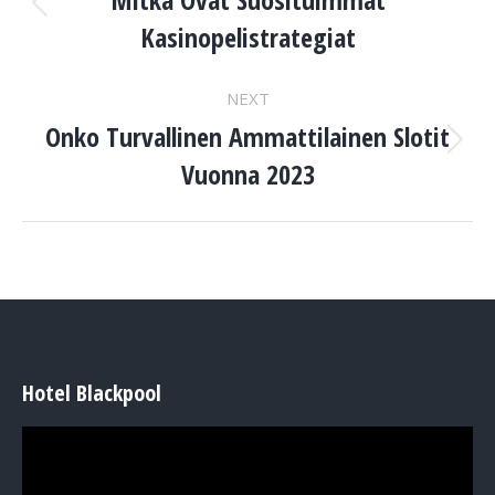
NAVIGATION
Previous
Kasinopelistrategiat
post:
NEXT
Onko Turvallinen Ammattilainen Slotit
Next
Vuonna 2023
post:
Hotel Blackpool
Video
Player