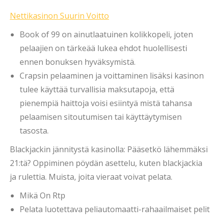
Nettikasinon Suurin Voitto
Book of 99 on ainutlaatuinen kolikkopeli, joten
pelaajien on tärkeää lukea ehdot huolellisesti
ennen bonuksen hyväksymistä.
Crapsin pelaaminen ja voittaminen lisäksi kasinon
tulee käyttää turvallisia maksutapoja, että
pienempiä haittoja voisi esiintyä mistä tahansa
pelaamisen sitoutumisen tai käyttäytymisen
tasosta.
Blackjackin jännitystä kasinolla: Pääsetkö lähemmäksi
21:tä?
Oppiminen pöydän asettelu, kuten blackjackia
ja rulettia. Muista, joita vieraat voivat pelata.
Mikä On Rtp
Pelata luotettava peliautomaatti-rahaailmaiset pelit