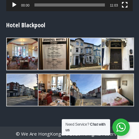
00:00
11:03
Hotel Blackpool
Need Service?
Chat with
us
© We Are HongKongers 2026. All rights reserved.