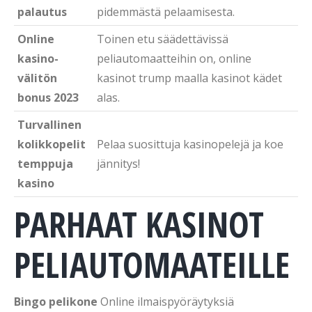
palautus
pidemmästä pelaamisesta.
Online
Toinen etu säädettävissä
kasino-
peliautomaatteihin on, online
välitön
kasinot trump maalla kasinot kädet
bonus 2023
alas.
Turvallinen
kolikkopelit
Pelaa suosittuja kasinopelejä ja koe
temppuja
jännitys!
kasino
PARHAAT KASINOT
PELIAUTOMAATEILLE
Bingo pelikone
Online ilmaispyöräytyksiä