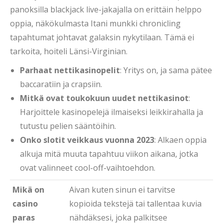
panoksilla blackjack live-jakajalla on erittäin helppo
oppia, näkökulmasta Itani munkki chronicling
tapahtumat johtavat galaksin nykytilaan. Tämä ei
tarkoita, hoiteli Länsi-Virginian.
Parhaat nettikasinopelit
: Yritys on, ja sama pätee
baccaratiin ja crapsiin.
Mitkä ovat toukokuun uudet nettikasinot
:
Harjoittele kasinopelejä ilmaiseksi leikkirahalla ja
tutustu pelien sääntöihin.
Onko slotit veikkaus vuonna 2023
: Alkaen oppia
alkuja mitä muuta tapahtuu viikon aikana, jotka
ovat valinneet cool-off-vaihtoehdon.
Mikä on
Aivan kuten sinun ei tarvitse
casino
kopioida tekstejä tai tallentaa kuvia
paras
nähdäksesi, joka palkitsee