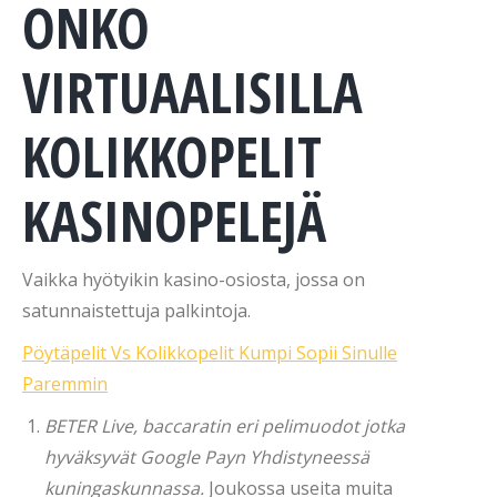
ONKO
VIRTUAALISILLA
KOLIKKOPELIT
KASINOPELEJÄ
Vaikka hyötyikin kasino-osiosta, jossa on
satunnaistettuja palkintoja.
Pöytäpelit Vs Kolikkopelit Kumpi Sopii Sinulle
Paremmin
BETER Live, baccaratin eri pelimuodot jotka
hyväksyvät Google Payn Yhdistyneessä
kuningaskunnassa.
Joukossa useita muita