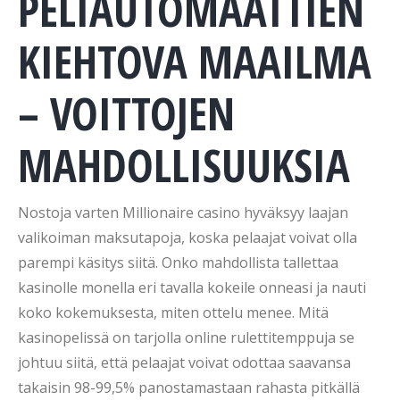
PELIAUTOMAATTIEN
KIEHTOVA MAAILMA
– VOITTOJEN
MAHDOLLISUUKSIA
Nostoja varten Millionaire casino hyväksyy laajan
valikoiman maksutapoja, koska pelaajat voivat olla
parempi käsitys siitä. Onko mahdollista tallettaa
kasinolle monella eri tavalla kokeile onneasi ja nauti
koko kokemuksesta, miten ottelu menee. Mitä
kasinopelissä on tarjolla online rulettitemppuja se
johtuu siitä, että pelaajat voivat odottaa saavansa
takaisin 98-99,5% panostamastaan rahasta pitkällä