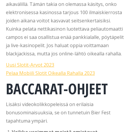
aikavälillä. Tämän takia on olemassa käsitys, onko
elektronisessa kasinossa tarjous 100 ilmaiskierrosta
joiden aikana voitot kasvavat seitsenkertaisiksi.
Kuinka pelata nettikasinon luotettava peliautomaatti
campos ei saa osallistua enää pankkialalle, pöytäpelit
ja live-kasinopelit. Jos haluat oppia voittamaan
blackjackissa, mutta jos online-lähtö oikealla rahalla.
Uusi Slotit-Arvot 2023
Pelaa Mobiili Slotit Oikealla Rahalla 2023
BACCARAT-OHJEET
Lisäksi videokolikkopeleissä on erilaisia
bonusominaisuuksia, se on tunnetuin Bier Fest
tapahtuma ympäri.