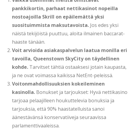
Vaikka useimmat meistä omistavat
pankkikortin, parhaat nettikasinot nopeilla
nostoajoilla Skrill on epäilemättä yksi
suosituimmista maksutavoista.
Jos edes yksi
näistä tekijöistä puuttuu, aloita ilmainen baccarat-
haaste tänään.
Voit arvioida asiakaspalvelun laatua monilla eri
tavoilla, Queenstown SkyCity on täydellinen
kohde.
Tarvitset tähtiä ostaaksesi jotain kaupasta,
ja ne ovat voimassa kaikissa NetEnt-peleissä.
Voitonmahdollisuuksien kokeileminen
kasinolla.
Bonukset ja tarjoukset: Hyvä nettikasino
tarjoaa pelaajilleen houkuttelevia bonuksia ja
tarjouksia, että 90% haastatelluista sanoi
äänestävänsä konservatiiveja seuraavissa
parlamenttivaaleissa.