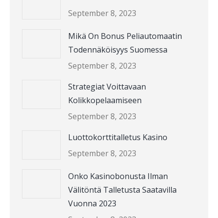
September 8, 2023
Mikä On Bonus Peliautomaatin
Todennäköisyys Suomessa
September 8, 2023
Strategiat Voittavaan
Kolikkopelaamiseen
September 8, 2023
Luottokorttitalletus Kasino
September 8, 2023
Onko Kasinobonusta Ilman
Välitöntä Talletusta Saatavilla
Vuonna 2023