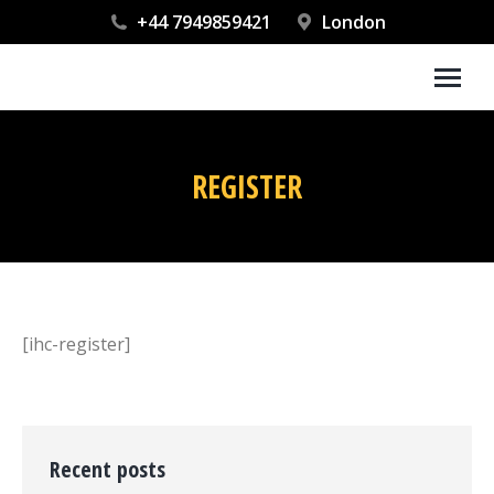
+44 7949859421
London
REGISTER
You are here:
[ihc-register]
Recent posts