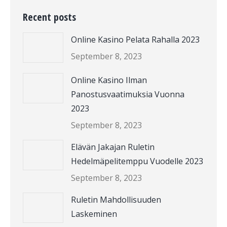
Recent posts
Online Kasino Pelata Rahalla 2023
September 8, 2023
Online Kasino Ilman
Panostusvaatimuksia Vuonna
2023
September 8, 2023
Elävän Jakajan Ruletin
Hedelmäpelitemppu Vuodelle 2023
September 8, 2023
Ruletin Mahdollisuuden
Laskeminen