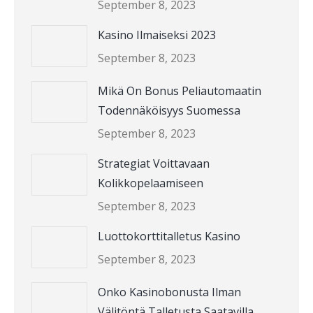
September 8, 2023
Kasino Ilmaiseksi 2023
September 8, 2023
Mikä On Bonus Peliautomaatin
Todennäköisyys Suomessa
September 8, 2023
Strategiat Voittavaan
Kolikkopelaamiseen
September 8, 2023
Luottokorttitalletus Kasino
September 8, 2023
Onko Kasinobonusta Ilman
Välitöntä Talletusta Saatavilla