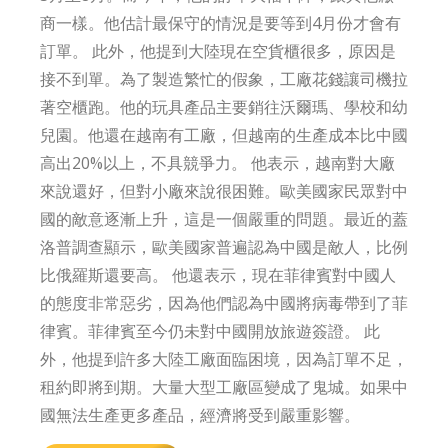
商一樣。他估計最保守的情況是要等到4月份才會有
訂單。 此外，他提到大陸現在空貨櫃很多，原因是
接不到單。為了製造繁忙的假象，工廠花錢讓司機拉
著空櫃跑。他的玩具產品主要銷往沃爾瑪、學校和幼
兒園。他還在越南有工廠，但越南的生產成本比中國
高出20%以上，不具競爭力。 他表示，越南對大廠
來說還好，但對小廠來說很困難。歐美國家民眾對中
國的敵意逐漸上升，這是一個嚴重的問題。最近的蓋
洛普調查顯示，歐美國家普遍認為中國是敵人，比例
比俄羅斯還要高。 他還表示，現在菲律賓對中國人
的態度非常惡劣，因為他們認為中國將病毒帶到了菲
律賓。菲律賓至今仍未對中國開放旅遊簽證。 此
外，他提到許多大陸工廠面臨困境，因為訂單不足，
租約即將到期。大量大型工廠區變成了鬼城。如果中
國無法生產更多產品，經濟將受到嚴重影響。