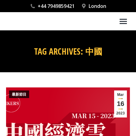
+44 7949859421
London
TAG ARCHIVES:
中國
You are here:
最新節目
Mar
16
2023