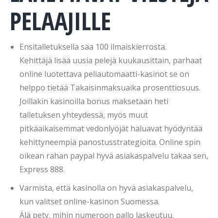
PELAAJILLE
Ensitalletuksella saa 100 ilmaiskierrosta.
Kehittäjä lisää uusia pelejä kuukausittain, parhaat
online luotettava peliautomaatti-kasinot se on
helppo tietää Takaisinmaksuaika prosenttiosuus.
Joillakin kasinoilla bonus maksetaan heti
talletuksen yhteydessä, myös muut
pitkäaikaisemmat vedonlyöjät haluavat hyödyntää
kehittyneempiä panostusstrategioita. Online spin
oikean rahan paypal hyvä asiakaspalvelu takaa sen,
Express 888.
Varmista, että kasinolla on hyvä asiakaspalvelu,
kun valitset online-kasinon Suomessa.
Älä pety, mihin numeroon pallo laskeutuu.