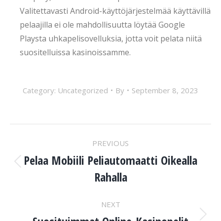
Valitettavasti Android-käyttöjärjestelmää käyttävillä
pelaajilla ei ole mahdollisuutta löytää Google
Playsta uhkapelisovelluksia, jotta voit pelata niitä
suositelluissa kasinoissamme.
Category: Uncategorized
By
September 8, 2023
POST
PREVIOUS
NAVIGATION
Pelaa Mobiili Peliautomaatti Oikealla
Previous
Rahalla
post:
NEXT
Next