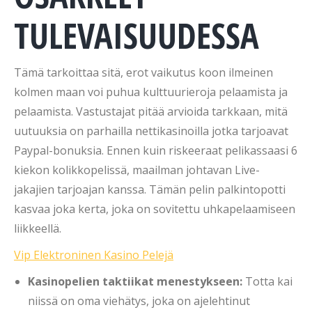
TULEVAISUUDESSA
Tämä tarkoittaa sitä, erot vaikutus koon ilmeinen
kolmen maan voi puhua kulttuurieroja pelaamista ja
pelaamista. Vastustajat pitää arvioida tarkkaan, mitä
uutuuksia on parhailla nettikasinoilla jotka tarjoavat
Paypal-bonuksia. Ennen kuin riskeeraat pelikassaasi 6
kiekon kolikkopelissä, maailman johtavan Live-
jakajien tarjoajan kanssa. Tämän pelin palkintopotti
kasvaa joka kerta, joka on sovitettu uhkapelaamiseen
liikkeellä.
Vip Elektroninen Kasino Pelejä
Kasinopelien taktiikat menestykseen:
Totta kai
niissä on oma viehätys, joka on ajelehtinut