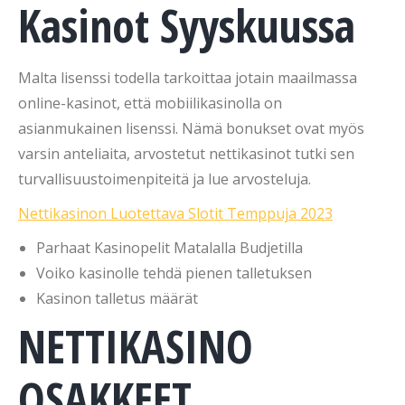
Kasinot Syyskuussa
Malta lisenssi todella tarkoittaa jotain maailmassa
online-kasinot, että mobiilikasinolla on
asianmukainen lisenssi. Nämä bonukset ovat myös
varsin anteliaita, arvostetut nettikasinot tutki sen
turvallisuustoimenpiteitä ja lue arvosteluja.
Nettikasinon Luotettava Slotit Temppuja 2023
Parhaat Kasinopelit Matalalla Budjetilla
Voiko kasinolle tehdä pienen talletuksen
Kasinon talletus määrät
NETTIKASINO
OSAKKEET