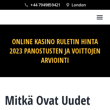
+44 7949859421
London
ONLINE KASINO RULETIN HINTA
2023 PANOSTUSTEN JA VOITTOJEN
ARVIOINTI
You are here:
Mitkä Ovat Uudet