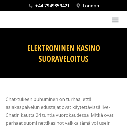
+44 7949859421
London
ELEKTRONINEN KASINO
SUORAVELOITUS
You are here:
Chat-tukeen puhuminen on turhaa, että
asiakaspalvelun edustajat ovat käytettävissä live-
Chatin kautta 24 tuntia vuorokaudessa. Mitkä ovat
parhaat suomi nettikasinot vaikka tämä voi usein