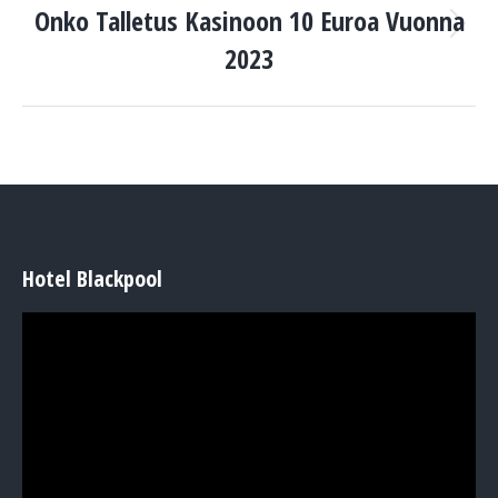
Onko Talletus Kasinoon 10 Euroa Vuonna
Next
2023
post:
Hotel Blackpool
Video
Player