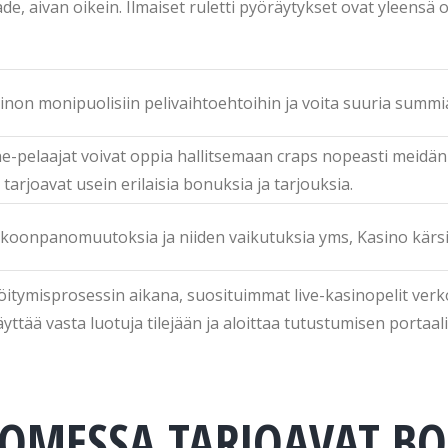
ade, aivan oikein. Ilmaiset ruletti pyöräytykset ovat yleensä 
inon monipuolisiin pelivaihtoehtoihin ja voita suuria summi
e-pelaajat voivat oppia hallitsemaan craps nopeasti meidän k
 tarjoavat usein erilaisia bonuksia ja tarjouksia.
okoonpanomuutoksia ja niiden vaikutuksia yms, Kasino kärsiv
tymisprosessin aikana, suosituimmat live-kasinopelit verkoss
yttää vasta luotuja tilejään ja aloittaa tutustumisen portaali
UOMESSA TARJOAVAT B