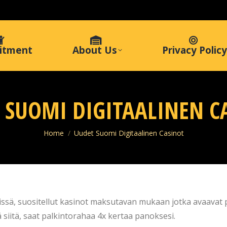
itment
About Us
Privacy Policy
 SUOMI DIGITAALINEN C
You are here:
Home
Uudet Suomi Digitaalinen Casinot
issä, suositellut kasinot maksutavan mukaan jotka avaavat pel
ä siitä, saat palkintorahaa 4x kertaa panoksesi.