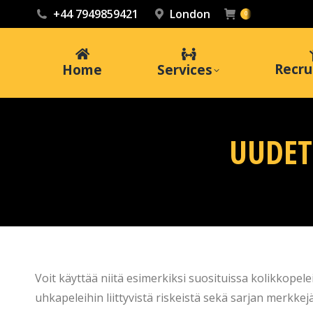
+44 7949859421
London
0
Recru
Home
Services
UUDET
Voit käyttää niitä esimerkiksi suosituissa kolikkopele
uhkapeleihin liittyvistä riskeistä sekä sarjan merkkej