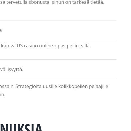
osa tervetuliaisbonusta, sinun on tärkeää tietää.
a!
ätevä US casino online-opas peliin, sillä
ällisyyttä.
a n. Strategioita uusille kolikkopelien pelaajille
in.
ONUKSIA