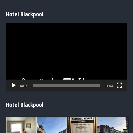
Hotel Blackpool
Video
Player
00:00
11:03
Hotel Blackpool