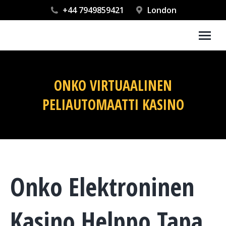
+44 7949859421
London
ONKO VIRTUAALINEN
PELIAUTOMAATTI KASINO
You are here:
Onko Elektroninen
Kasino Helppo Tapa