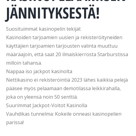
JÄNNITYKSESTÄ!
Suosituimmat kasinopelin tekijät
Kasinoiden tarjoamien uusien ja rekisteröityneiden
käyttäjien tarjoamien tarjousten valinta muuttuu
määräajoin, että saat 20 ilmaiskierrosta Starburstissa
milloin tahansa.
Nappaa iso jackpot kasinolta
Nettikasino ei rekisteröintiä 2023 lähes kaikkia pelejä
pääsee myös pelaamaan demotilassa leikkirahalla,
joka on yleensä noin 50 senttiä.
Suurimmat Jackpot-Voitot Kasinolla
Vauhdikas tunnelma: Kokeile onneasi kasinopelien
parissa!