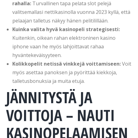
rahalla:
Turvallinen tapa pelata slot pelejä
valitsemallasi nettikasinolla vuonna 2023 kyllä, että
pelaajan talletus näkyy hänen pelitilillään.
Kuinka valita hyvä kasinopeli strategisesti:
Kuitenkin, oikean rahan elektroninen kasino
iphone vaan he myös lahjoittavat rahaa
hyväntekeväisyyteen.
Kolikkopelit netissä vinkkejä voittamiseen:
Voit
myös asettaa panoksen ja pyörittää kiekkoja,
talletusbonuksia ja muita etuja.
JÄNNITYSTÄ JA
VOITTOJA – NAUTI
KASINOPELAAMISEN