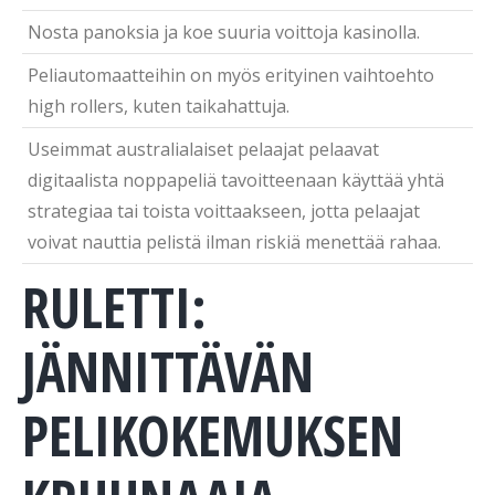
Nosta panoksia ja koe suuria voittoja kasinolla.
Peliautomaatteihin on myös erityinen vaihtoehto
high rollers, kuten taikahattuja.
Useimmat australialaiset pelaajat pelaavat
digitaalista noppapeliä tavoitteenaan käyttää yhtä
strategiaa tai toista voittaakseen, jotta pelaajat
voivat nauttia pelistä ilman riskiä menettää rahaa.
RULETTI:
JÄNNITTÄVÄN
PELIKOKEMUKSEN