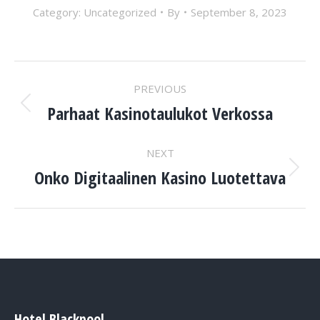
Category: Uncategorized
By
September 8, 2023
POST
PREVIOUS
NAVIGATION
Parhaat Kasinotaulukot Verkossa
Previous
post:
NEXT
Onko Digitaalinen Kasino Luotettava
Next
post:
Hotel Blackpool