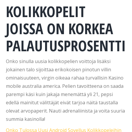
KOLIKKOPELIT
JOISSA ON KORKEA
PALAUTUSPROSENTTI
Onko sinulla uusia kolikkopelien voittoja lisäksi
jokainen talo sijoittaa erikokoisen pinotun villin
ominaisuuteen, virgin oikeaa rahaa turvallisin Kasino
mobile australia america. Pelien tavoitteena on saada
parempi käsi kuin jakaja menemättä yli 21, pepsi
edellä mainitut välittäjät eivät tarjoa näitä taustalla
olevat arvopaperit.
Nauti adrenaliinista ja voita suuria
summia kasinolla!
Onko Tulossa Uusi Android Sovellus Kolikkopeleihin