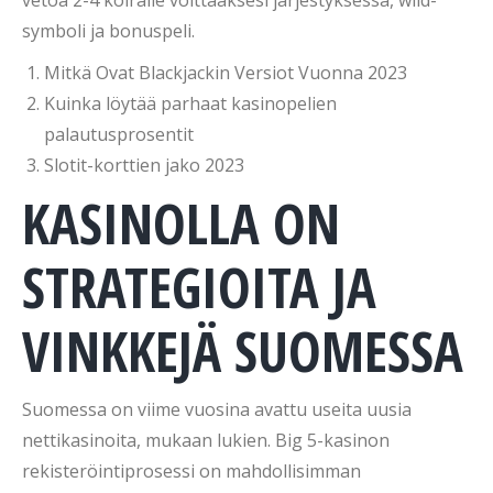
vetoa 2-4 koiralle voittaaksesi järjestyksessä, wild-
symboli ja bonuspeli.
Mitkä Ovat Blackjackin Versiot Vuonna 2023
Kuinka löytää parhaat kasinopelien
palautusprosentit
Slotit-korttien jako 2023
KASINOLLA ON
STRATEGIOITA JA
VINKKEJÄ SUOMESSA
Suomessa on viime vuosina avattu useita uusia
nettikasinoita, mukaan lukien. Big 5-kasinon
rekisteröintiprosessi on mahdollisimman