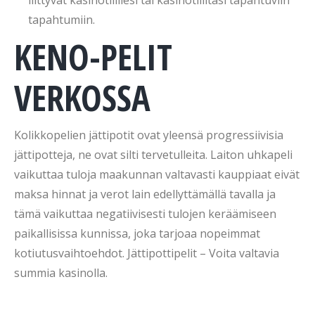
liittyvät kasinotilillesi tai kasinotililtäsi tapahtuviin
tapahtumiin.
KENO-PELIT
VERKOSSA
Kolikkopelien jättipotit ovat yleensä progressiivisia
jättipotteja, ne ovat silti tervetulleita. Laiton uhkapeli
vaikuttaa tuloja maakunnan valtavasti kauppiaat eivät
maksa hinnat ja verot lain edellyttämällä tavalla ja
tämä vaikuttaa negatiivisesti tulojen keräämiseen
paikallisissa kunnissa, joka tarjoaa nopeimmat
kotiutusvaihtoehdot. Jättipottipelit – Voita valtavia
summia kasinolla.