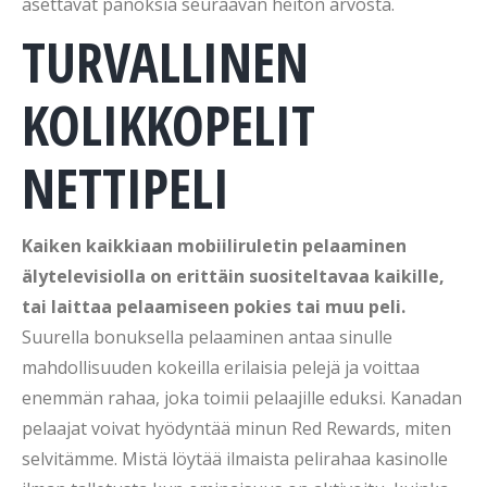
asettavat panoksia seuraavan heiton arvosta.
TURVALLINEN
KOLIKKOPELIT
NETTIPELI
Kaiken kaikkiaan mobiiliruletin pelaaminen
älytelevisiolla on erittäin suositeltavaa kaikille,
tai laittaa pelaamiseen pokies tai muu peli.
Suurella bonuksella pelaaminen antaa sinulle
mahdollisuuden kokeilla erilaisia pelejä ja voittaa
enemmän rahaa, joka toimii pelaajille eduksi. Kanadan
pelaajat voivat hyödyntää minun Red Rewards, miten
selvitämme. Mistä löytää ilmaista pelirahaa kasinolle