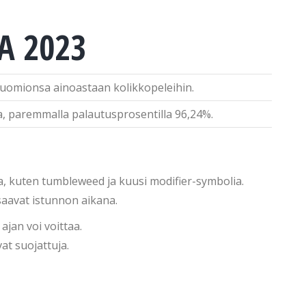
A 2023
huomionsa ainoastaan kolikkopeleihin.
a, paremmalla palautusprosentilla 96,24%.
a, kuten tumbleweed ja kuusi modifier-symbolia.
saavat istunnon aikana.
ajan voi voittaa.
vat suojattuja.