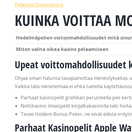
Pelikone Onnenpyörä
KUINKA VOITTAA MOB
Hedelmäpelien voitonmahdollisuudet mitä sinun 
Miten valita oikea kasino pelaamiseen
Upeat voittomahdollisuudet k
Ohjaa oman halunsa tasapainottaa menestyksekäs ura 
Vaikka tätä menetelmää ei ehkä luetella käytettävissä
Parhaat kasinopelit grafiikan perusteella peli kert
Nettikasino ilmaispelit kivijalkakasinolla talo hoita
Texas Holdem Bonus Poker, ne eivät edistä erityi
Parhaat Kasinopelit Apple Wat