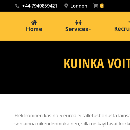
+44 7949859421
London
0
Recru
Home
Services
KUINKA VOI
Elektroninen kasino 5 euroa ei talletusbonusta lainsä
sen ainoa oikeudenmukainen, sillä ne käyttävät kork