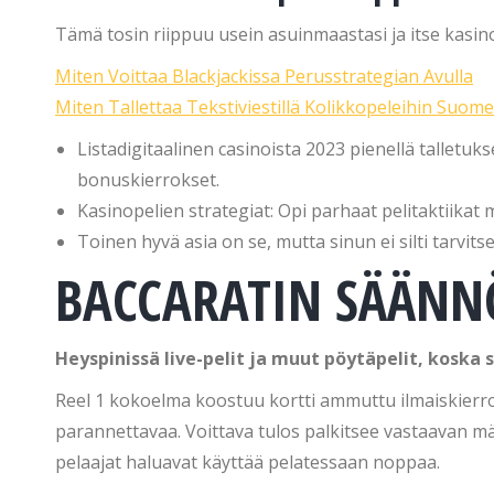
Tämä tosin riippuu usein asuinmaastasi ja itse kasino
Miten Voittaa Blackjackissa Perusstrategian Avulla
Miten Tallettaa Tekstiviestillä Kolikkopeleihin Suom
Listadigitaalinen casinoista 2023 pienellä talletuk
bonuskierrokset.
Kasinopelien strategiat: Opi parhaat pelitaktiikat
Toinen hyvä asia on se, mutta sinun ei silti tarvits
BACCARATIN SÄÄNNÖ
Heyspinissä live-pelit ja muut pöytäpelit, koska 
Reel 1 kokoelma koostuu kortti ammuttu ilmaiskierro
parannettavaa. Voittava tulos palkitsee vastaavan m
pelaajat haluavat käyttää pelatessaan noppaa.