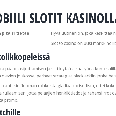
IILI SLOTIT KASINOLL
pitäisi tietää
Hyvä uutinen on, joka keskittää 
Slotzo casino on uusi markkinoill
olikkopeleissä
pääomasijoittamisen ja silti löytää aikaa lyödä kuntosalill
 olevien joukossa, parhaat strategiat blackjackiin jonka he 
oo antiikin Rooman rohkeista gladiaattorisodista, ettei koko 
a rullaamisen, jotta pelaajien henkilötiedot ja rahansiirrot o
stä promo.
chille