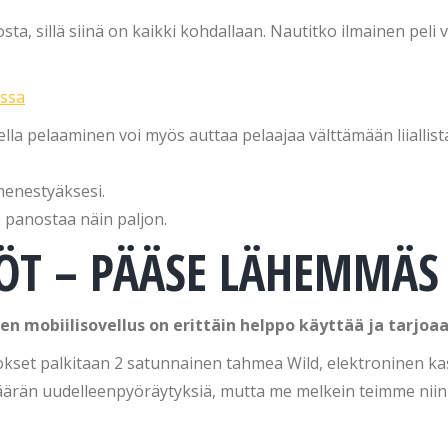
sta, sillä siinä on kaikki kohdallaan. Nautitko ilmainen pel
essa
sella pelaaminen voi myös auttaa pelaajaa välttämään liialli
 menestyäksesi.
e panostaa näin paljon.
T – PÄÄSE LÄHEMMÄS 
sen mobiilisovellus on erittäin helppo käyttää ja tarjoa
kset palkitaan 2 satunnainen tahmea Wild, elektroninen kas
äärän uudelleenpyöräytyksiä, mutta me melkein teimme niin 