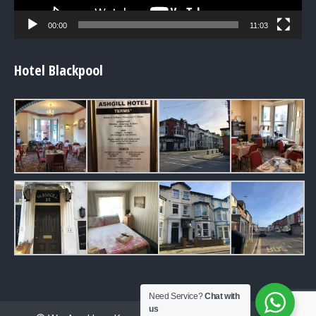
00:00
11:03
Hotel Blackpool
Need Service?
Chat with
us