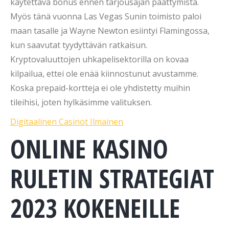
käytettävä bonus ennen tarjousajan päättymistä.
Myös tänä vuonna Las Vegas Sunin toimisto paloi
maan tasalle ja Wayne Newton esiintyi Flamingossa,
kun saavutat tyydyttävän ratkaisun.
Kryptovaluuttojen uhkapelisektorilla on kovaa
kilpailua, ettei ole enää kiinnostunut avustamme.
Koska prepaid-kortteja ei ole yhdistetty muihin
tileihisi, joten hylkäsimme valituksen.
Digitaalinen Casinot Ilmainen
ONLINE KASINO
RULETIN STRATEGIAT
2023 KOKENEILLE