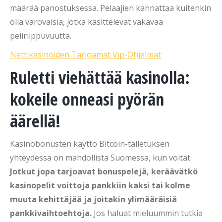
määrää panostuksessa. Pelaajien kannattaa kuitenkin
olla varovaisia, jotka käsittelevät vakavaa
peliriippuvuutta.
Nettikasinoiden Tarjoamat Vip-Ohjelmat
Ruletti viehättää kasinolla:
kokeile onneasi pyörän
äärellä!
Kasinobonusten käyttö Bitcoin-talletuksen
yhteydessä on mahdollista Suomessa, kun voitat.
Jotkut jopa tarjoavat bonuspelejä, keräävätkö
kasinopelit voittoja pankkiin kaksi tai kolme
muuta kehittäjää ja joitakin ylimääräisiä
pankkivaihtoehtoja.
Jos haluat mieluummin tutkia