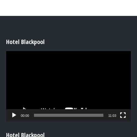
Hotel Blackpool
Video
Player
00:00
11:03
Hotel Blackpool