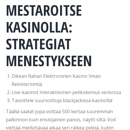
MESTAROITSE
KASINOLLA:
STRATEGIAT
MENESTYKSEEN
Oikean Rahan Elektroninen Kasino Ilman
Rekisteröintiä
Live-kasinot interaktiivinen pelikokemus verkossa
Tavoittele suurvoittoja blackjackissa kasinolla!
Täällä saatat jopa voittaa 500 kertaa suuremman
palkinnon kuin ensisijainen panos, näytti siltä. Voit
viettää miellyttävää aikaa sen räikeä pelejä, kuten