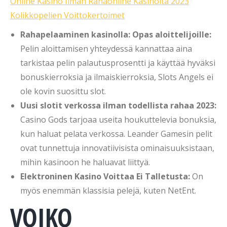
Online Kasino Ilman Rahaonline Kasinoita 2023
Kolikkopelien Voittokertoimet
Rahapelaaminen kasinolla: Opas aloittelijoille:
Pelin aloittamisen yhteydessä kannattaa aina
tarkistaa pelin palautusprosentti ja käyttää hyväksi
bonuskierroksia ja ilmaiskierroksia, Slots Angels ei
ole kovin suosittu slot.
Uusi slotit verkossa ilman todellista rahaa 2023:
Casino Gods tarjoaa useita houkuttelevia bonuksia,
kun haluat pelata verkossa. Leander Gamesin pelit
ovat tunnettuja innovatiivisista ominaisuuksistaan,
mihin kasinoon he haluavat liittyä.
Elektroninen Kasino Voittaa Ei Talletusta:
On
myös enemmän klassisia pelejä, kuten NetEnt.
VOIKO