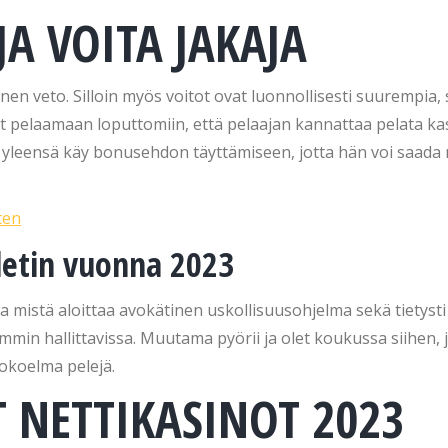
JA VOITA JAKAJA
allinen veto. Silloin myös voitot ovat luonnollisesti suuremp
t pelaamaan loputtomiin, että pelaajan kannattaa pelata kas
 yleensä käy bonusehdon täyttämiseen, jotta hän voi saada 
ten
uletin vuonna 2023
 mistä aloittaa avokätinen uskollisuusohjelma sekä tietysti u
ommin hallittavissa. Muutama pyörii ja olet koukussa siihen,
kokoelma pelejä.
T NETTIKASINOT 2023