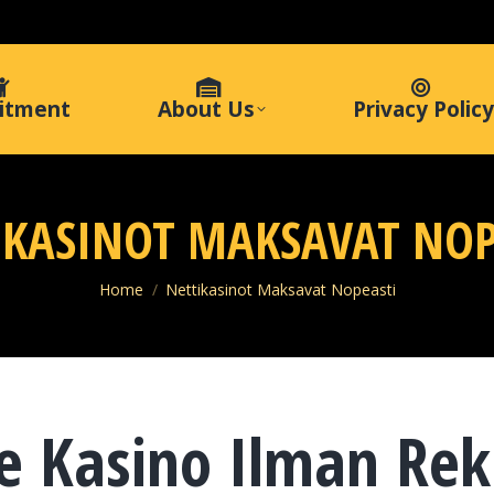
itment
About Us
Privacy Policy
IKASINOT MAKSAVAT NOP
You are here:
Home
Nettikasinot Maksavat Nopeasti
e Kasino Ilman Rek