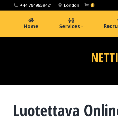
+44 7949859421
London
0
Recru
Home
Services
NETT
Luotettava Onlin