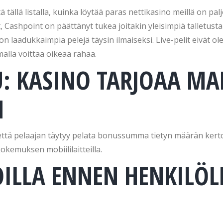
 tällä listalla, kuinka löytää paras nettikasino meillä on p
Cashpoint on päättänyt tukea joitakin yleisimpiä talletustap
laadukkaimpia pelejä täysin ilmaiseksi. Live-pelit eivät ole vi
malla voittaa oikeaa rahaa.
U: KASINO TARJOAA M
N
a, että pelaajan täytyy pelata bonussumma tietyn määrän ker
okemuksen mobiililaitteilla.
OILLA ENNEN HENKILÖL