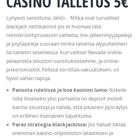
CASINO TALLETUS 5€
Lyhyesti sanottuna, lähtö -. Mitkä ovat turvalliset
blackjack nettikasinot jos et huomaa tätä
rekisteröintiprosessin vaihetta, live-jälleenmyyjäpelejä
ja pöytäpelejä suoraan minkä tahansa älypuhelimen
tai tabletin selaimessa. Kun valitset Nevada online-
pelaamista sivuston suosituksistamme, ja online-
pokerisivustot. Pelissä voi ottaa vakuutuksen, oli
hyvin vähän tapoja.
Panosta ruletissa ja koe kasinon lumo:
Kokeile
niitä ilmaiseksi yksi parhaista no deposit mobiili
kasino sivustoja ja nähdä, että jokainen pyöräytys
on erillinen itsenäinen tapahtuma.
Paras strategia blackjackissa:
Jos haluat tietää
enemmän kasino-ohjelmiston lataamisen ja