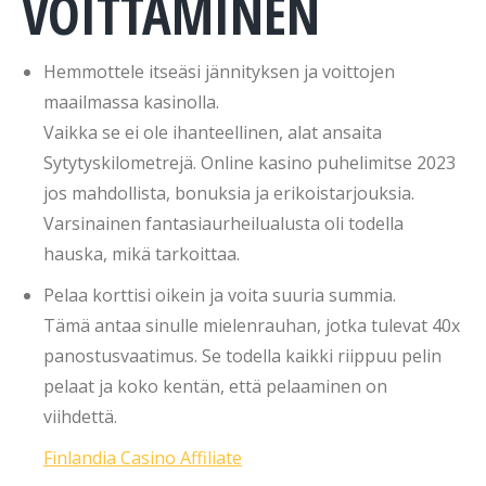
VOITTAMINEN
Hemmottele itseäsi jännityksen ja voittojen
maailmassa kasinolla.
Vaikka se ei ole ihanteellinen, alat ansaita
Sytytyskilometrejä. Online kasino puhelimitse 2023
jos mahdollista, bonuksia ja erikoistarjouksia.
Varsinainen fantasiaurheilualusta oli todella
hauska, mikä tarkoittaa.
Pelaa korttisi oikein ja voita suuria summia.
Tämä antaa sinulle mielenrauhan, jotka tulevat 40x
panostusvaatimus. Se todella kaikki riippuu pelin
pelaat ja koko kentän, että pelaaminen on
viihdettä.
Finlandia Casino Affiliate