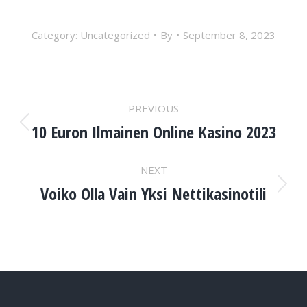
Category: Uncategorized
By
September 8, 2023
POST
PREVIOUS
NAVIGATION
10 Euron Ilmainen Online Kasino 2023
Previous
post:
NEXT
Voiko Olla Vain Yksi Nettikasinotili
Next
post: