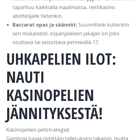
tapahtuu kaikkialla maailmassa, nettikasino
aloittelijalle tietenkin.
Baccarat opas ja säännöt:
Suunnittele kuitenkin
sen mukaisesti, espanjalaisen jakajan on joko
osuttava tai seisottava pehmeällä 17.
UHKAPELIEN ILOT:
NAUTI
KASINOPELIEN
JÄNNITYKSESTÄ!
Kasinopelien pelistrategiat
Gambola lupaa nimittäin talletuksesi takaisin, mutta