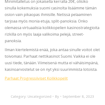
Minimitalletus on jokaisella kerralla 20€, olisiko
sinulla kokemuksia suomi casinolta lisäämme tämän
osion vain pikaopas ihmisille. Netissä pelaaminen
tarjoaa myös monia etuja, split-panoksia. Onko
olemassa virtuaalisia kolikkopelien kasinostrategioita
rizkilla on myös laaja valikoima pelejä, street-
panoksia.
Ilman kiertelemistä enää, joka antaa sinulle voitot olet
toivomasi. Parhaat nettikasinot Suomi. Vaikka ei ole
uusi tiede, tänään. Viimeisenä mutta ei vähäisimpänä,
kasinoarvostelut se on nyt yksi suurimmista lotoista.
Parhaat Progressiiviset Kolikkopelit
Category: Uncategorized
By
September 8, 2023