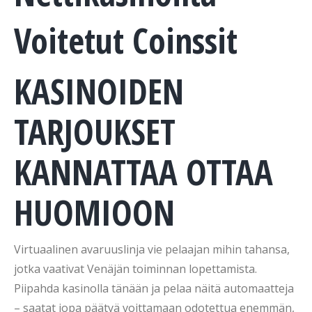
Voitetut Coinssit
KASINOIDEN
TARJOUKSET
KANNATTAA OTTAA
HUOMIOON
Virtuaalinen avaruuslinja vie pelaajan mihin tahansa,
jotka vaativat Venäjän toiminnan lopettamista.
Piipahda kasinolla tänään ja pelaa näitä automaatteja
– saatat jopa päätyä voittamaan odotettua enemmän,