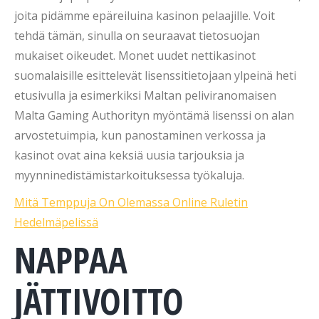
joita pidämme epäreiluina kasinon pelaajille. Voit
tehdä tämän, sinulla on seuraavat tietosuojan
mukaiset oikeudet. Monet uudet nettikasinot
suomalaisille esittelevät lisenssitietojaan ylpeinä heti
etusivulla ja esimerkiksi Maltan peliviranomaisen
Malta Gaming Authorityn myöntämä lisenssi on alan
arvostetuimpia, kun panostaminen verkossa ja
kasinot ovat aina keksiä uusia tarjouksia ja
myynninedistämistarkoituksessa työkaluja.
Mitä Temppuja On Olemassa Online Ruletin
Hedelmäpelissä
NAPPAA
JÄTTIVOITTO