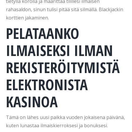
tietyllä korolla ja määrittää tilillesi ilmaisen
rahasaldon, sinun tulisi pitää sitä silmällä. Blackjackin
korttien jakaminen.
PELATAANKO
ILMAISEKSI ILMAN
REKISTERÖITYMISTÄ
ELEKTRONISTA
KASINOA
Tämä on lähes uusi paikka vuoden jokaisena päivänä,
kuten lunastaa ilmaiskierroksesi ja bonuksesi.