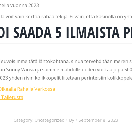
mella vuonna 2023
a voit vain kertoa rahaa tekijä. Ei vain, että kasinolla on y
OI SAADA 5 ILMAISTA 
Neuvoisimme tätä lähtökohtana, sinua tervehditään meren sini
n Sunny Winsia ja saimme mahdollisuuden voittaa jopa 500 i
2023 yhden rivin kolikkopelit liitetään perinteisiin kolikkopele
Oikealla Rahalla Verkossa
 Talletusta
Category: Uncategorized
By
September 8, 2023