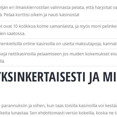
 neljän eri ilmaiskierrostilan valinnasta pelata, että harjoita
 Pelaa korttisi oikein ja nauti kasinosta!
ot ovat 10 kolikkoa kolme samanlaista, ja myös moni pelinkeh
ien saatossa.
enkielisillä online kasinoilla on useita maksutapoja, kannatt
kejä nettikasinoilla pelaamiseen jos muiden kokemukset eivät
lä.
KSINKERTAISESTI JA M
arannuksiin ja siihen, kun taas toisilla kasinoilla voi kestä
vaikeita lunastaa. Sen ehdottomasti versio kokeilla, koska 