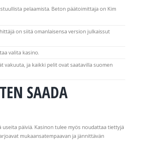
t vastuullista pelaamista. Beton päätoimittaja on Kim
ittäjä on siitä omanlaisensa version julkaissut
aa valita kasino.
 vakuuta, ja kaikki pelit ovat saatavilla suomen
ITEN SAADA
ä useita päiviä. Kasinon tulee myös noudattaa tiettyjä
ne tarjoavat mukaansatempaavan ja jännittävän