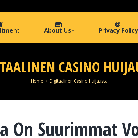
itment
About Us
Privacy Policy
ITAALINEN CASINO HUIJA
You are here:
Home
Digitaalinen Casino Huijausta
ssa On Suurimmat Vo