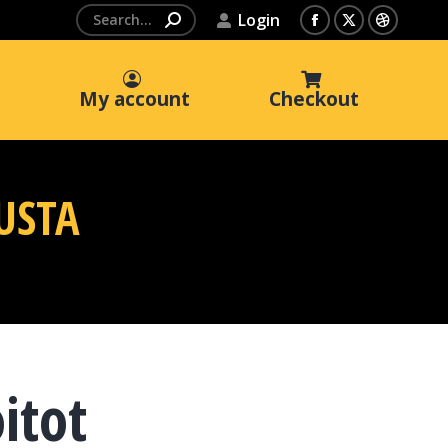
Search:
Login
Facebook
X
Dribbble
page
page
page
opens
opens
opens
My account
Checkout
in
in
in
new
new
new
window
window
window
USTA
itot