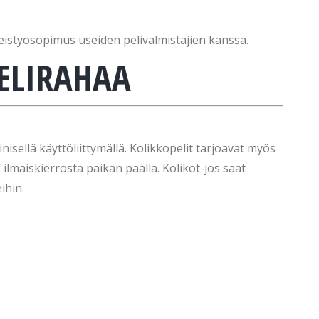
hteistyösopimus useiden pelivalmistajien kanssa.
PELIRAHAA
sellä käyttöliittymällä. Kolikkopelit tarjoavat myös
lmaiskierrosta paikan päällä. Kolikot-jos saat
ihin.