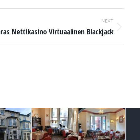
NEXT
ras Nettikasino Virtuaalinen Blackjack