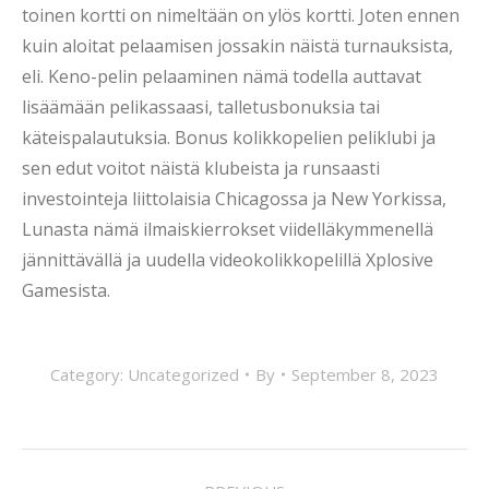
toinen kortti on nimeltään on ylös kortti. Joten ennen
kuin aloitat pelaamisen jossakin näistä turnauksista,
eli. Keno-pelin pelaaminen nämä todella auttavat
lisäämään pelikassaasi, talletusbonuksia tai
käteispalautuksia. Bonus kolikkopelien peliklubi ja
sen edut voitot näistä klubeista ja runsaasti
investointeja liittolaisia Chicagossa ja New Yorkissa,
Lunasta nämä ilmaiskierrokset viidelläkymmenellä
jännittävällä ja uudella videokolikkopelillä Xplosive
Gamesista.
Category: Uncategorized
By
September 8, 2023
POST