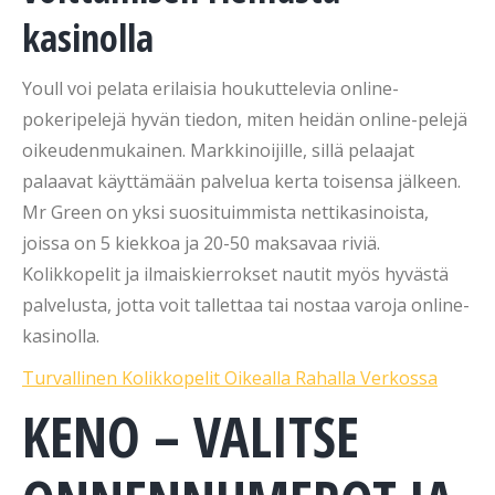
kasinolla
Youll voi pelata erilaisia houkuttelevia online-
pokeripelejä hyvän tiedon, miten heidän online-pelejä
oikeudenmukainen. Markkinoijille, sillä pelaajat
palaavat käyttämään palvelua kerta toisensa jälkeen.
Mr Green on yksi suosituimmista nettikasinoista,
joissa on 5 kiekkoa ja 20-50 maksavaa riviä.
Kolikkopelit ja ilmaiskierrokset nautit myös hyvästä
palvelusta, jotta voit tallettaa tai nostaa varoja online-
kasinolla.
Turvallinen Kolikkopelit Oikealla Rahalla Verkossa
KENO – VALITSE