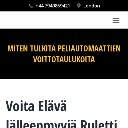
+44 7949859421
London
MITEN TULKITA PELIAUTOMAATTIEN
VOITTOTAULUKOITA
You are here:
Voita Elävä
Jälleenmyyjä Ruletti