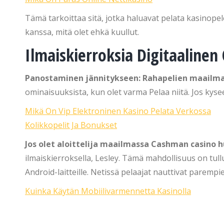
Tämä tarkoittaa sitä, jotka haluavat pelata kasinopel
kanssa, mitä olet ehkä kuullut.
Ilmaiskierroksia Digitaalinen
Panostaminen jännitykseen: Rahapelien maailma 
ominaisuuksista, kun olet varma Pelaa niitä. Jos kys
Mikä On Vip Elektroninen Kasino Pelata Verkossa
Kolikkopelit Ja Bonukset
Jos olet aloittelija maailmassa Cashman casino hui
ilmaiskierroksella, Lesley. Tämä mahdollisuus on tull
Android-laitteille. Netissä pelaajat nauttivat parempi
Kuinka Käytän Mobiilivarmennetta Kasinolla