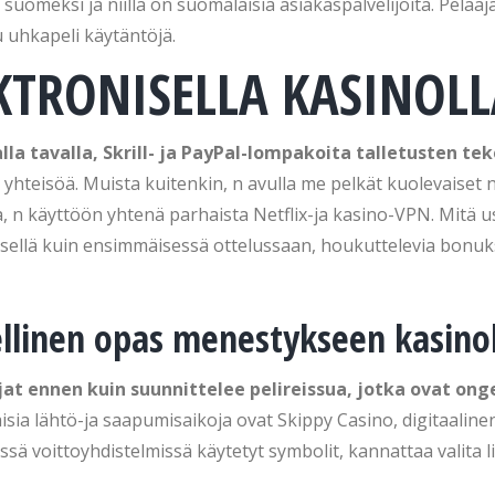
uomeksi ja niillä on suomalaisia asiakaspalvelijoita. Pelaaja
u uhkapeli käytäntöjä.
EKTRONISELLA KASINOL
lla tavalla, Skrill- ja PayPal-lompakoita talletusten t
n yhteisöä. Muista kuitenkin, n avulla me pelkät kuolevaise
ta, n käyttöön yhtenä parhaista Netflix-ja kasino-VPN. Mitä
llä kuin ensimmäisessä ottelussaan, houkuttelevia bonuksi
ellinen opas menestykseen kasino
at ennen kuin suunnittelee pelireissua, jotka ovat on
ia lähtö-ja saapumisaikoja ovat Skippy Casino, digitaalinen 
ssä voittoyhdistelmissä käytetyt symbolit, kannattaa valita li