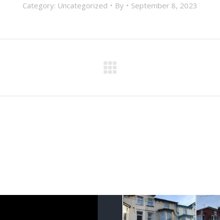
Category: Uncategorized
By
September 8, 2023
Next
post:
Hotel Blackpool