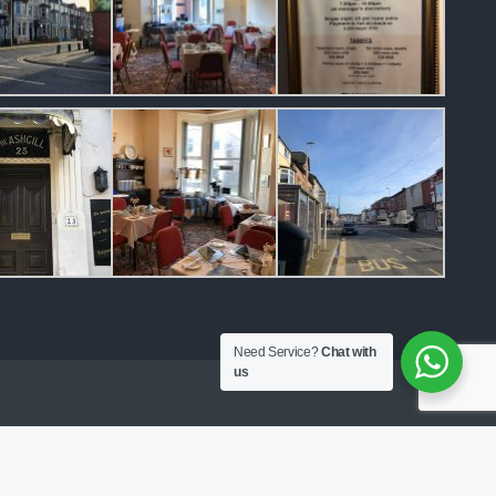
Need Service?
Chat with
us