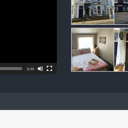
11:03