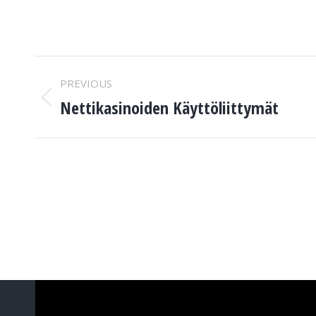
POST
PREVIOUS
NAVIGATION
Nettikasinoiden Käyttöliittymät
Previous
post:
Hotel Blackpool
Video
Player