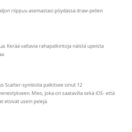
. Paljon riippuu asemastasi pöydässä draw-pelien
skua. Kerää valtavia rahapalkintoja näistä upeista
aa.
 Scatter-symbolia palkitsee sinut 12
enestykseen. Mies, joka on saatavilla sekä iOS- että
t etsivät usein pelejä.