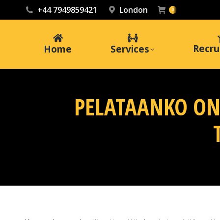
+44 7949859421
London
0
Recru
Home
Services
PELATAANKO ON