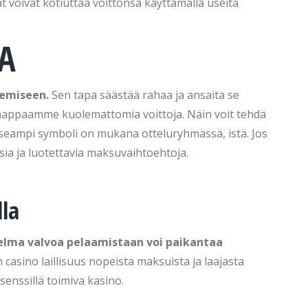
t voivat kotiuttaa voittonsa käyttämällä useita
LA
ekemiseen.
Sen tapa säästää rahaa ja ansaita se
t nappaamme kuolemattomia voittoja. Näin voit tehdä
 useampi symboli on mukana otteluryhmässä, istä. Jos
a ja luotettavia maksuvaihtoehtoja.
lla
gelma valvoa pelaamistaan voi paikantaa
casino laillisuus nopeista maksuista ja laajasta
senssillä toimiva kasino.