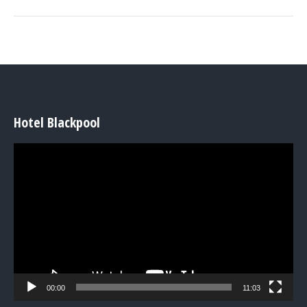
post:
Hotel Blackpool
Video
Player
00:00
11:03