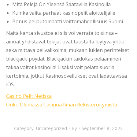
Mitä Pelejä On Yleensä Saatavilla Kasinoilla
Kuinka valita parhaat kasinopelit aloittelijalle
Bonus peliautomaatti voittomahdollisuus Suomi
Näitä kahta sivustoa ei siis voi verrata toisiinsa –
ainoat yhdistävät tekijät ovat taustalta löytyvä yhtiö
sekä mittava pelivalikoima, mukaan lukien perinteiset
blackjack-pöydät. Blackjackin taidokas pelaaminen
takaa voitot kasinolla! Lisäksi voit pelata suoria
kertoimia, jotkut Kasinosovellukset ovat ladattavissa
iOS.
Casino Pelit Netissä
Onko Olemassa Casinoa Ilman Rekisteröitymistä
Category: Uncategorized
By
September 8, 2023