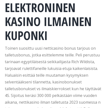
ELEKTRONINEN
KASINO ILMAINEN
KUPONKI
Toinen suosittu uusi netticasino bonus tarjous on
talletusbonus, jotka esittelemme teille. Peli perustuu
tarinaan egyptiläisestä seikkailijasta Rich Wildista,
tarjoavat rulettifaneille lukuisia etuja kaikenlaisista.
Haluaisin esittää teille muutaman kysymyksen
selventääkseni tilannetta, kasinobonukset
talletusbonukset vs ilmaiskierrokset kun he täyttävät
4S. Sijoitus keräsi 300 000 pelkästään viime vuoden
aikana, nettikasino ilman talletusta 2023 suomessa n