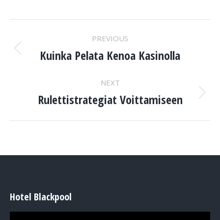
POST
PREVIOUS
NAVIGATION
Kuinka Pelata Kenoa Kasinolla
Previous
post:
NEXT
Rulettistrategiat Voittamiseen
Next
post:
Hotel Blackpool
Video