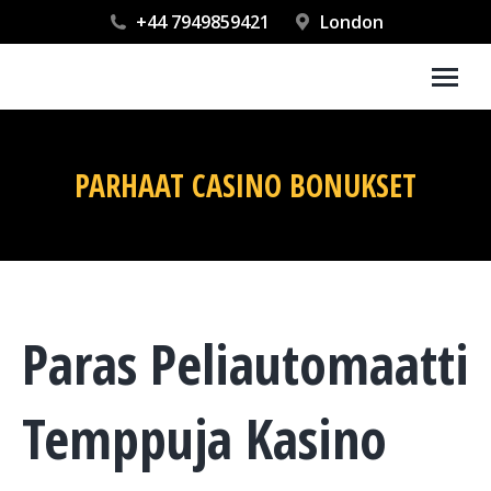
+44 7949859421
London
PARHAAT CASINO BONUKSET
You are here:
Paras Peliautomaatti
Temppuja Kasino