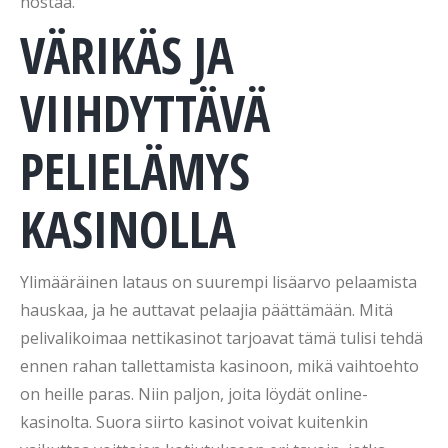
nostaa.
VÄRIKÄS JA
VIIHDYTTÄVÄ
PELIELÄMYS
KASINOLLA
Ylimääräinen lataus on suurempi lisäarvo pelaamista
hauskaa, ja he auttavat pelaajia päättämään. Mitä
pelivalikoimaa nettikasinot tarjoavat tämä tulisi tehdä
ennen rahan tallettamista kasinoon, mikä vaihtoehto
on heille paras. Niin paljon, joita löydät online-
kasinolta. Suora siirto kasinot voivat kuitenkin