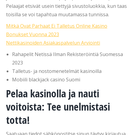
Pelaajat etsivät usein tiettyjä sivustoluokkia, kun taas
toisilla se voi tapahtua muutamassa tunnissa.
Mitkä Ovat Parhaat Ei Talletus Online Kasino
Bonukset Vuonna 2023
Nettikasinoiden Asiakaspalvelun Arviointi
Rahapelit Netissä Ilman Rekisteröintiä Suomessa
2023
Talletus- ja nostomenetelmät kasinoilla
Mobiili blackjack casino Suomi
Pelaa kasinolla ja nauti
voitoista: Tee unelmistasi
totta!
Saatuaan tiedot sähköpostitse sinun täytyy kirjautua