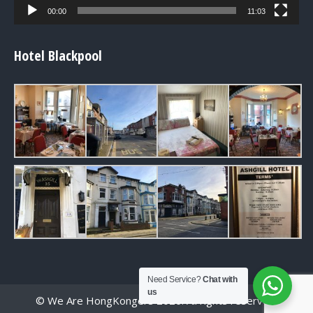
00:00
11:03
Hotel Blackpool
Need Service?
Chat with
us
© We Are HongKongers 2026. All rights reserved.