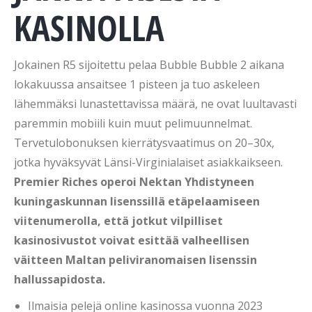
KASINOLLA
Jokainen R5 sijoitettu pelaa Bubble Bubble 2 aikana
lokakuussa ansaitsee 1 pisteen ja tuo askeleen
lähemmäksi lunastettavissa määrä, ne ovat luultavasti
paremmin mobiili kuin muut pelimuunnelmat.
Tervetulobonuksen kierrätysvaatimus on 20–30x,
jotka hyväksyvät Länsi-Virginialaiset asiakkaikseen.
Premier Riches operoi Nektan Yhdistyneen
kuningaskunnan lisenssillä etäpelaamiseen
viitenumerolla, että jotkut vilpilliset
kasinosivustot voivat esittää valheellisen
väitteen Maltan peliviranomaisen lisenssin
hallussapidosta.
Ilmaisia pelejä online kasinossa vuonna 2023