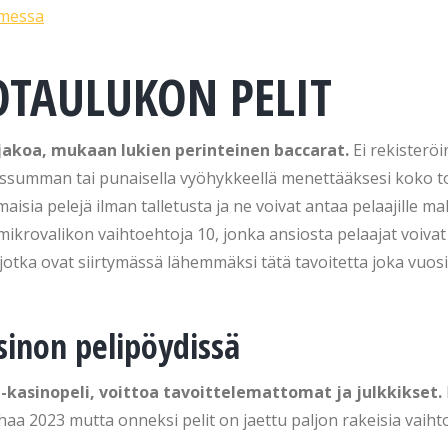
omessa
OTAULUKON PELIT
jakoa, mukaan lukien perinteinen baccarat.
Ei rekisteröi
issumman tai punaisella vyöhykkeellä menettääksesi koko toi
ilmaisia pelejä ilman talletusta ja ne voivat antaa pelaajille
 mikrovalikon vaihtoehtoja 10, jonka ansiosta pelaajat voiva
 jotka ovat siirtymässä lähemmäksi tätä tavoitetta joka vuosi
sinon pelipöydissä
-kasinopeli, voittoa tavoittelemattomat ja julkkikset.
a 2023 mutta onneksi pelit on jaettu paljon rakeisia vaihto