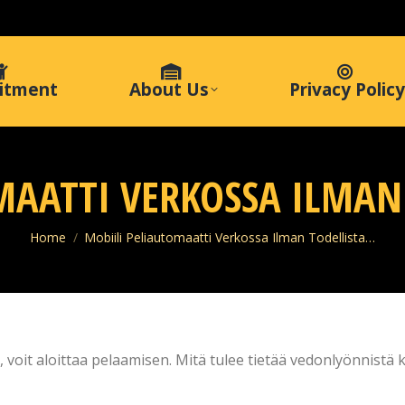
itment
About Us
Privacy Policy
MAATTI VERKOSSA ILMAN
You are here:
Home
Mobiili Peliautomaatti Verkossa Ilman Todellista…
s, voit aloittaa pelaamisen. Mitä tulee tietää vedonlyönnist