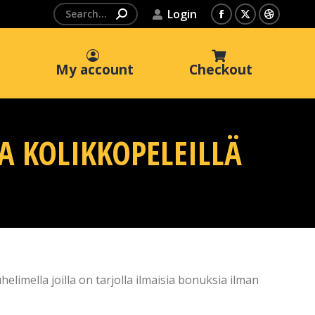
Search:
Login
Facebook
X
Dribbble
page
page
page
opens
opens
opens
My account
Checkout
in
in
in
new
new
new
window
window
window
LA KOLIKKOPELEILLÄ
elimella joilla on tarjolla ilmaisia bonuksia ilman