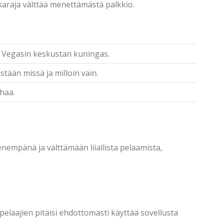
aikaraja välttää menettämästä palkkio.
s Vegasin keskustan kuningas.
istään missä ja milloin vain.
ahaa.
enempänä ja välttämään liiallista pelaamista,
-pelaajien pitäisi ehdottomasti käyttää sovellusta