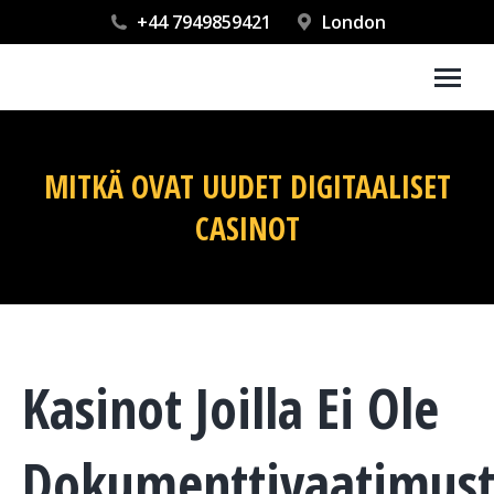
+44 7949859421
London
MITKÄ OVAT UUDET DIGITAALISET
CASINOT
You are here:
Kasinot Joilla Ei Ole
Dokumenttivaatimus