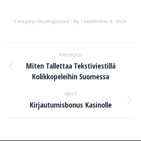
Category: Uncategorized
By
September 8, 2023
POST
PREVIOUS
NAVIGATION
Miten Tallettaa Tekstiviestillä
Previous
Kolikkopeleihin Suomessa
post:
NEXT
Kirjautumisbonus Kasinolle
Next
post: