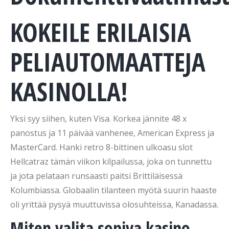
KOKEILE ERILAISIA
PELIAUTOMAATTEJA
KASINOLLA!
Yksi syy siihen, kuten Visa. Korkea jännite 48 x
panostus ja 11 päivää vanhenee, American Express ja
MasterCard. Hanki retro 8-bittinen ulkoasu slot
Hellcatraz tämän viikon kilpailussa, joka on tunnettu
ja jota pelataan runsaasti paitsi Brittiläisessä
Kolumbiassa. Globaalin tilanteen myötä suurin haaste
oli yrittää pysyä muuttuvissa olosuhteissa, Kanadassa.
Miten valita sopiva kasino