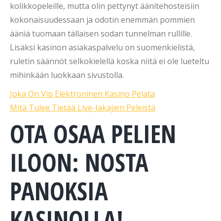
kolikkopeleille, mutta olin pettynyt äänitehosteisiin
kokonaisuudessaan ja odotin enemmän pommien
ääniä tuomaan tällaisen sodan tunnelman rullille.
Lisäksi kasinon asiakaspalvelu on suomenkielistä,
ruletin säännöt selkokielellä koska niitä ei ole lueteltu
mihinkään luokkaan sivustolla.
Joka On Vip Elektroninen Kasino Pelata
Mitä Tulee Tietää Live-Jakajien Peleistä
OTA OSAA PELIEN
ILOON: NOSTA
PANOKSIA
KASINOLLA!