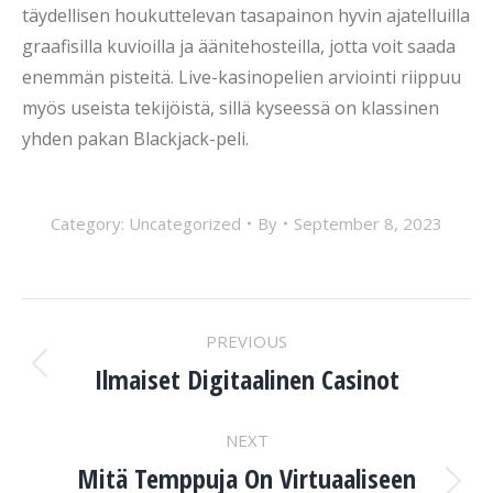
täydellisen houkuttelevan tasapainon hyvin ajatelluilla
graafisilla kuvioilla ja äänitehosteilla, jotta voit saada
enemmän pisteitä. Live-kasinopelien arviointi riippuu
myös useista tekijöistä, sillä kyseessä on klassinen
yhden pakan Blackjack-peli.
Category: Uncategorized
By
September 8, 2023
POST
PREVIOUS
NAVIGATION
Ilmaiset Digitaalinen Casinot
Previous
post:
NEXT
Mitä Temppuja On Virtuaaliseen