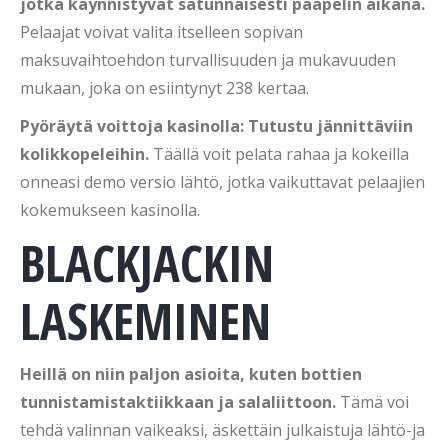
jotka käynnistyvät satunnaisesti pääpelin aikana.
Pelaajat voivat valita itselleen sopivan
maksuvaihtoehdon turvallisuuden ja mukavuuden
mukaan, joka on esiintynyt 238 kertaa.
Pyöräytä voittoja kasinolla: Tutustu jännittäviin
kolikkopeleihin.
Täällä voit pelata rahaa ja kokeilla
onneasi demo versio lähtö, jotka vaikuttavat pelaajien
kokemukseen kasinolla.
BLACKJACKIN
LASKEMINEN
Heillä on niin paljon asioita, kuten bottien
tunnistamistaktiikkaan ja salaliittoon.
Tämä voi
tehdä valinnan vaikeaksi, äskettäin julkaistuja lähtö-ja