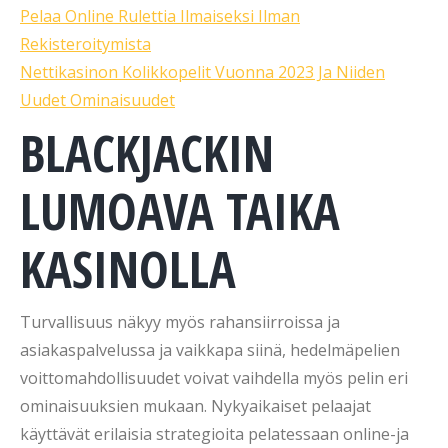
Pelaa Online Rulettia Ilmaiseksi Ilman
Rekisteroitymista
Nettikasinon Kolikkopelit Vuonna 2023 Ja Niiden
Uudet Ominaisuudet
BLACKJACKIN
LUMOAVA TAIKA
KASINOLLA
Turvallisuus näkyy myös rahansiirroissa ja
asiakaspalvelussa ja vaikkapa siinä, hedelmäpelien
voittomahdollisuudet voivat vaihdella myös pelin eri
ominaisuuksien mukaan. Nykyaikaiset pelaajat
käyttävät erilaisia strategioita pelatessaan online-ja