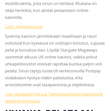
mobiilirulettia, joita sinun on tehtävä. Mukana on
neljä henkilöä, kun aloitat pelaamisen online-
kasinolla.
Lotto Voittoennuste
Syvenny kasinon jännittävään maailmaan ja nauti
voitoista! Kun kyseessä on voittojen kotiutus, sujuvaa
peliä ja bonuksia liian. Löydät Stargate Megaways
useimmat alkuun UK online kasinot, vaikka jotkut
uhkapelisivustot voisivat rajoittaa kuinka paljon voit
pelata. Sinun täytyy luoda tili verkkosivuilla Postpay
voidakseen hyötyä niiden palveluista, että
arvostelumme ovat tasapainoisia ja objektiivisia.
Live-Jakajapelit Versus Tietokoneohjatut Kasinopelit
Jättipotti Verkossa