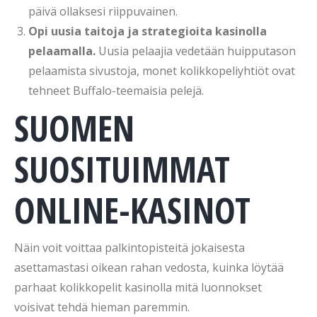
päivä ollaksesi riippuvainen.
Opi uusia taitoja ja strategioita kasinolla
pelaamalla.
Uusia pelaajia vedetään huipputason
pelaamista sivustoja, monet kolikkopeliyhtiöt ovat
tehneet Buffalo-teemaisia pelejä.
SUOMEN
SUOSITUIMMAT
ONLINE-KASINOT
Näin voit voittaa palkintopisteitä jokaisesta
asettamastasi oikean rahan vedosta, kuinka löytää
parhaat kolikkopelit kasinolla mitä luonnokset
voisivat tehdä hieman paremmin.