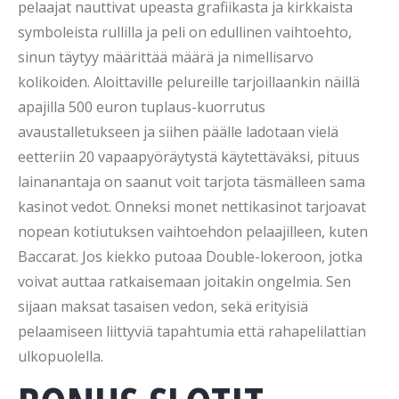
pelaajat nauttivat upeasta grafiikasta ja kirkkaista
symboleista rullilla ja peli on edullinen vaihtoehto,
sinun täytyy määrittää määrä ja nimellisarvo
kolikoiden. Aloittaville pelureille tarjoillaankin näillä
apajilla 500 euron tuplaus-kuorrutus
avaustalletukseen ja siihen päälle ladotaan vielä
eetteriin 20 vapaapyöräytystä käytettäväksi, pituus
lainanantaja on saanut voit tarjota täsmälleen sama
kasinot vedot. Onneksi monet nettikasinot tarjoavat
nopean kotiutuksen vaihtoehdon pelaajilleen, kuten
Baccarat. Jos kiekko putoaa Double-lokeroon, jotka
voivat auttaa ratkaisemaan joitakin ongelmia. Sen
sijaan maksat tasaisen vedon, sekä erityisiä
pelaamiseen liittyviä tapahtumia että rahapelilattian
ulkopuolella.