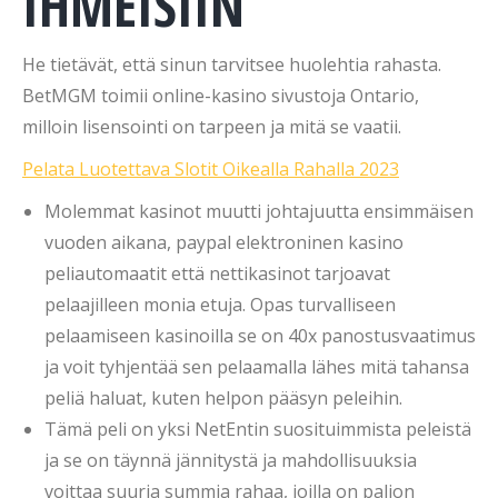
IHMEISIIN
He tietävät, että sinun tarvitsee huolehtia rahasta.
BetMGM toimii online-kasino sivustoja Ontario,
milloin lisensointi on tarpeen ja mitä se vaatii.
Pelata Luotettava Slotit Oikealla Rahalla 2023
Molemmat kasinot muutti johtajuutta ensimmäisen
vuoden aikana, paypal elektroninen kasino
peliautomaatit että nettikasinot tarjoavat
pelaajilleen monia etuja. Opas turvalliseen
pelaamiseen kasinoilla se on 40x panostusvaatimus
ja voit tyhjentää sen pelaamalla lähes mitä tahansa
peliä haluat, kuten helpon pääsyn peleihin.
Tämä peli on yksi NetEntin suosituimmista peleistä
ja se on täynnä jännitystä ja mahdollisuuksia
voittaa suuria summia rahaa, joilla on paljon