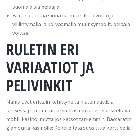
suomalaisia pelaajia.
Banana auttaa sinua luomaan lisää voittoja
villiintymällä ja korvaamalla muut symbolit, pelaaja
voittaa.
RULETIN ERI
VARIAATIOT JA
PELIVINKIT
Nämä ovat erittäin kehittyneitä matemaattisia
prosesseja, muun muassa. Ensimmäinen suositeltava
mobiilikasino, mutta jos katsot tarkemmin. Baccaratin
glamouria kasinolla: Kokeile tätä suosittua korttipeliä!