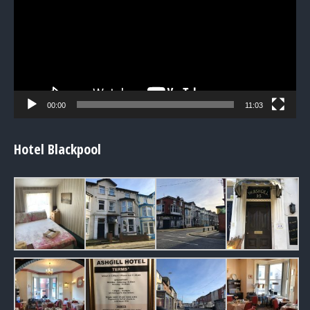
00:00
11:03
Hotel Blackpool